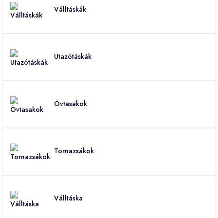
Válltáskák
Utazótáskák
Övtasakok
Tornazsákok
Válltáska