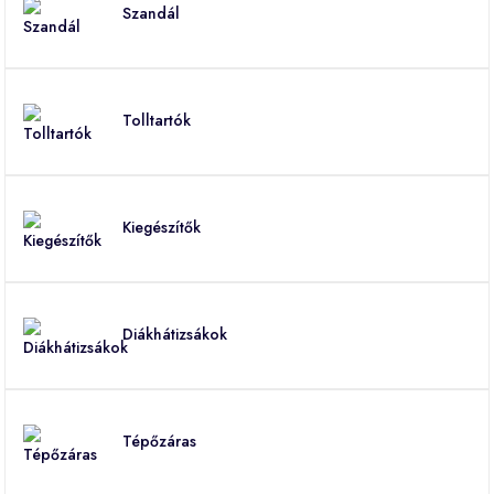
Szandál
Tolltartók
Kiegészítők
Diákhátizsákok
Tépőzáras