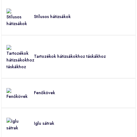
Stílusos hátizsákok
Tartozékok hátizsákokhoz táskákhoz
Fenőkövek
Iglu sátrak