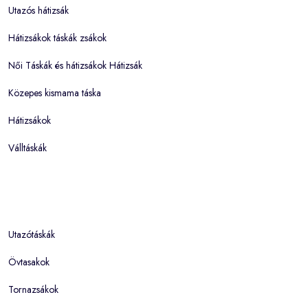
Utazós hátizsák
Hátizsákok táskák zsákok
Női Táskák és hátizsákok Hátizsák
Közepes kismama táska
Hátizsákok
Válltáskák
Utazótáskák
Övtasakok
Tornazsákok