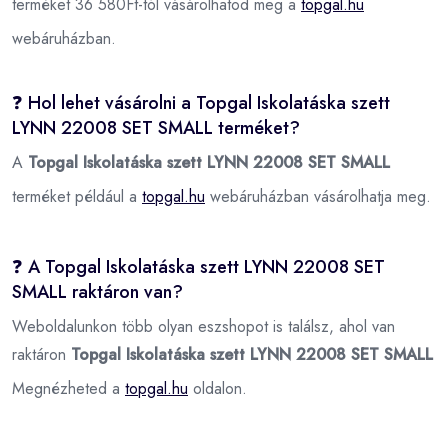
terméket 36 580Ft-tól vásárolhatod meg a
topgal.hu
webáruházban.
❓ Hol lehet vásárolni a Topgal Iskolatáska szett
LYNN 22008 SET SMALL terméket?
A
Topgal Iskolatáska szett LYNN 22008 SET SMALL
terméket például a
topgal.hu
webáruházban vásárolhatja meg.
❓ A Topgal Iskolatáska szett LYNN 22008 SET
SMALL raktáron van?
Weboldalunkon több olyan eszshopot is találsz, ahol van
raktáron
Topgal Iskolatáska szett LYNN 22008 SET SMALL
Megnézheted a
topgal.hu
oldalon.