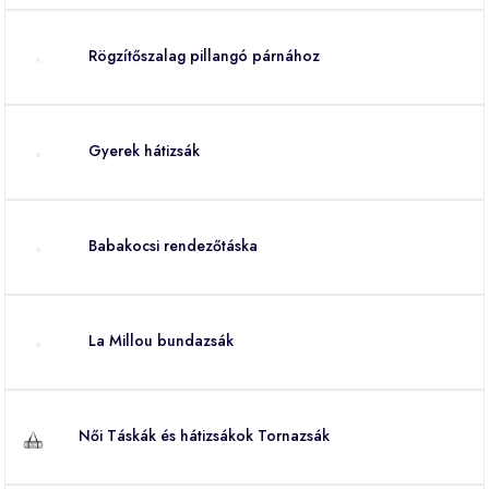
Rögzítőszalag pillangó párnához
Gyerek hátizsák
Babakocsi rendezőtáska
La Millou bundazsák
Női Táskák és hátizsákok Tornazsák