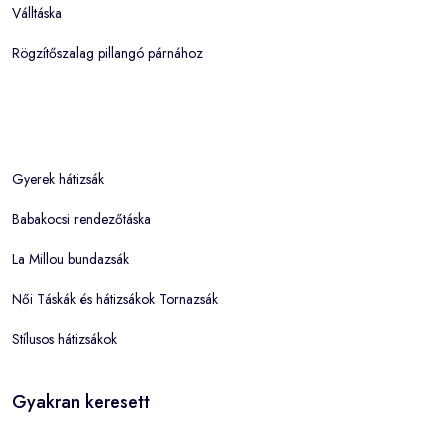
Válltáska
Rögzítőszalag pillangó párnához
Gyerek hátizsák
Babakocsi rendezőtáska
La Millou bundazsák
Női Táskák és hátizsákok Tornazsák
Stílusos hátizsákok
Gyakran keresett