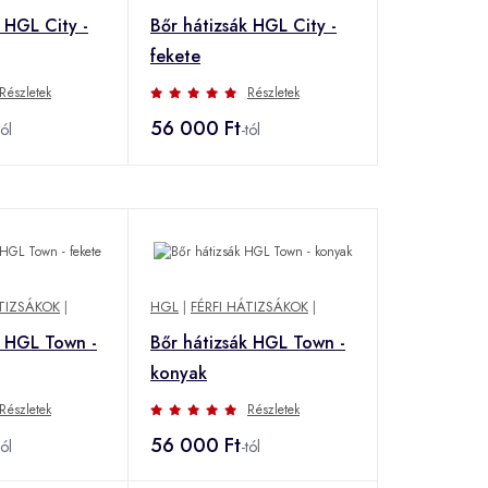
 HGL City -
Bőr hátizsák HGL City -
fekete
Részletek
Részletek
56 000 Ft
tól
-tól
ÁTIZSÁKOK
|
HGL
|
FÉRFI HÁTIZSÁKOK
|
k HGL Town -
Bőr hátizsák HGL Town -
konyak
Részletek
Részletek
56 000 Ft
tól
-tól