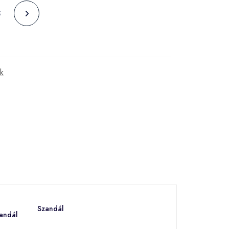
5
ok
Szandál