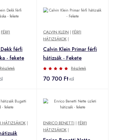
|
FÉRFI
CALVIN KLEIN
|
FÉRFI
HÁTIZSÁKOK
|
 Dekk férfi
Calvin Klein Primar férfi
ka - fekete
hátizsák - Fekete
Részletek
Részletek
70 700 Ft
ól
-tól
FI HÁTIZSÁKOK
|
ENRICO BENETTI
|
FÉRFI
HÁTIZSÁKOK
|
hátizsák