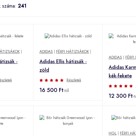
k száma:
241
HÁTIZSÁKOK
|
ADIDAS
|
FÉRFI HÁTIZSÁKOK
|
ADIDAS
|
FÉRFI
átizsák -
Adidas Ellis hátizsák -
Adidas Karme
zöld
kék-fekete
észletek
Részletek
16 500 Ft
-tól
12 300 Ft
-t
HGL
|
FÉRFI H