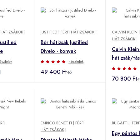
 HÁTIZSÁKOK
|
JUSTIFIED
|
FÉRFI HÁTIZSÁKOK
|
CALVIN KLEIN
HÁTIZSÁKOK
|
ustified
Bőr hátizsák Justified
Calvin Klein
te
Divelo - konyak
hátizsák/tás
észletek
Részletek
49 400 Ft
l
-tól
70 800 Ft
-t
RFI
ENRICO BENETTI
|
FÉRFI
BUGATTI
|
FÉR
HÁTIZSÁKOK
|
Egy pántos 