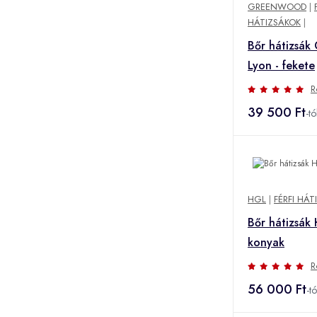
GREENWOOD
|
HÁTIZSÁKOK
|
Bőr hátizsá
Lyon - fekete
R
39 500 Ft
-tó
HGL
|
FÉRFI HÁT
Bőr hátizsák 
konyak
R
56 000 Ft
-tó