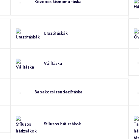
Közepes kismama táska
Utazótáskák
Válltáska
Babakocsi rendezőtáska
Stílusos hátizsákok