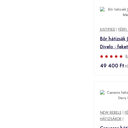
JUSTIFIED
|
FÉRFI
Bőr hátizsák J
Divelo - feke
R
49 400 Ft
-tó
NEW REBELS
|
FÉ
HÁTIZSÁKOK
|