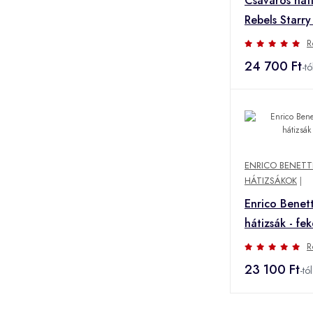
Csavaros hát
Rebels Starry
R
24 700 Ft
-tó
ENRICO BENETT
HÁTIZSÁKOK
|
Enrico Benett
hátizsák - fe
R
23 100 Ft
-tól