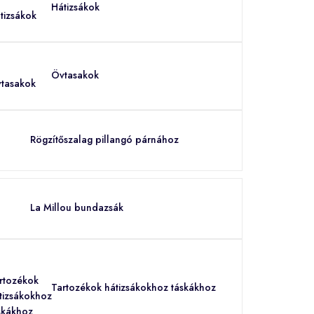
Hátizsákok
Övtasakok
Rögzítőszalag pillangó párnához
La Millou bundazsák
Tartozékok hátizsákokhoz táskákhoz