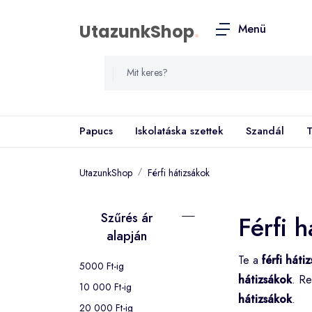
UtazunkShop
.
Menü
Papucs
Iskolatáska szettek
Szandál
T
UtazunkShop
Férfi hátizsákok
Szűrés ár
Férfi 
alapján
Te a
férfi háti
5000 Ft-ig
hátizsákok
. Re
10 000 Ft-ig
hátizsákok
.
20 000 Ft-ig