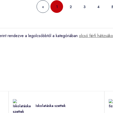
«
1
2
3
4
erint rendezve a legolcsóbbtól a kategóriában
olcsó férfi hátizsák
Iskolatáska szettek