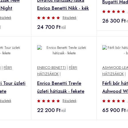
izsák New
Divatos hátizsák/táska
Bugatti Madr
 Night
Enrico Benetti Nikk - kék
észletek
Részletek
26 300 Ft
-
24 700 Ft
l
-tól
I
|
FÉRFI
ENRICO BENETTI
|
FÉRFI
ASHWOOD LEA
HÁTIZSÁKOK
|
HÁTIZSÁKOK
|
i Tour üzleti
Enrico Benetti Trevle
Férfi bőr há
kete
üzleti hátizsák - fekete
Ashwood Wil
észletek
Részletek
22 200 Ft
65 900 Ft
-tól
-