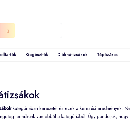
olltartók
Kiegészítők
Diákhátizsákok
Tépőzáras
hátizsákok
zsákok
kategóriában keresetél és ezek a keresési eredmények. N
ngeteg termékünk van ebből a kategóriából. Úgy gondoljuk, hogy 