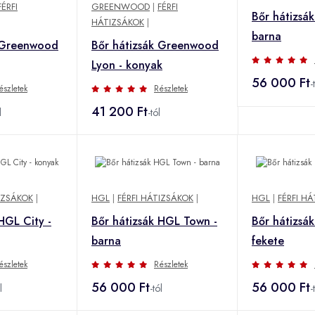
FÉRFI
GREENWOOD
|
FÉRFI
Bőr hátizsák
HÁTIZSÁKOK
|
barna
k Greenwood
Bőr hátizsák Greenwood
Lyon - konyak
56 000 Ft
-
észletek
Részletek
41 200 Ft
l
-tól
IZSÁKOK
|
HGL
|
FÉRFI HÁTIZSÁKOK
|
HGL
|
FÉRFI H
HGL City -
Bőr hátizsák HGL Town -
Bőr hátizsá
barna
fekete
észletek
Részletek
56 000 Ft
56 000 Ft
l
-tól
-