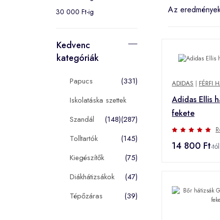
Az eredménye
30 000 Ft-ig
Kedvenc
kategóriák
Papucs
(331)
ADIDAS
|
FÉRFI 
Adidas Ellis h
Iskolatáska szettek
fekete
Szandál
(148)
(287)
R
Tolltartók
(145)
14 800 Ft
-tól
Kiegészítők
(75)
Diákhátizsákok
(47)
Tépőzáras
(39)