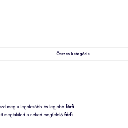
Összes kategória
ézd meg a legolcsóbb és legjobb
férfi
itt megtalálod a neked megfelelő
férfi