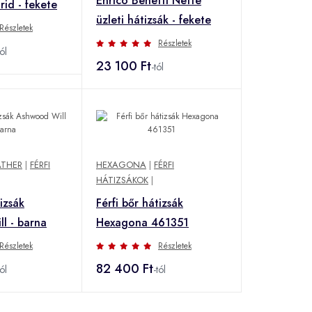
Enrico Benetti Nette
id - fekete
üzleti hátizsák - fekete
Részletek
Részletek
tól
23 100 Ft
-tól
THER
|
FÉRFI
HEXAGONA
|
FÉRFI
HÁTIZSÁKOK
|
tizsák
Férfi bőr hátizsák
l - barna
Hexagona 461351
Részletek
Részletek
82 400 Ft
tól
-tól