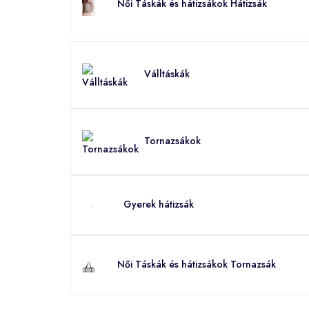
Női Táskák és hátizsákok Hátizsák
Válltáskák
Tornazsákok
Gyerek hátizsák
Női Táskák és hátizsákok Tornazsák