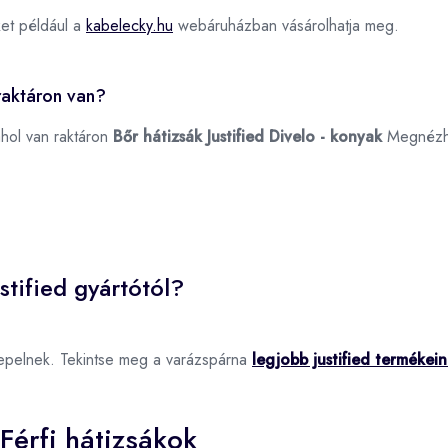
et például a
kabelecky.hu
webáruházban vásárolhatja meg.
 raktáron van?
ahol van raktáron
Bőr hátizsák Justified Divelo - konyak
Megnézh
stified gyártótól?
repelnek. Tekintse meg a varázspárna
legjobb justified termékei
Férfi hátizsákok