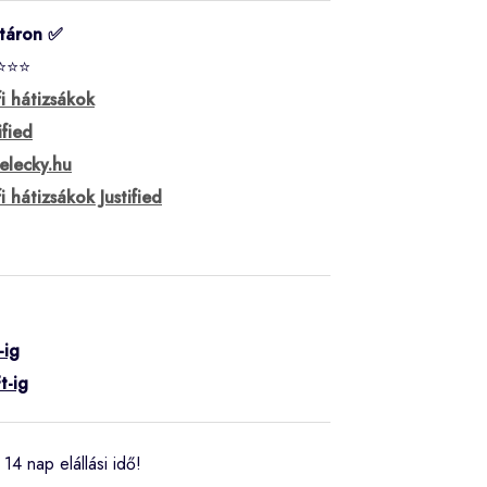
táron ✅
⭐⭐⭐
fi hátizsákok
ified
elecky.hu
fi hátizsákok Justified
-ig
t-ig
14 nap elállási idő!