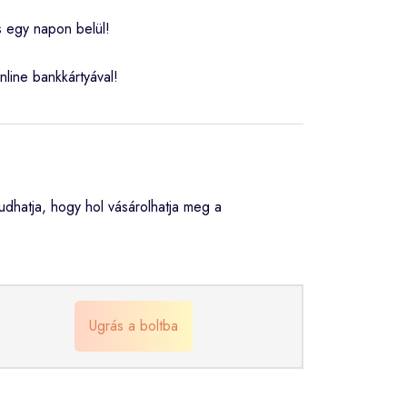
s egy napon belül!
nline bankkártyával!
hatja, hogy hol vásárolhatja meg a
Ugrás a boltba