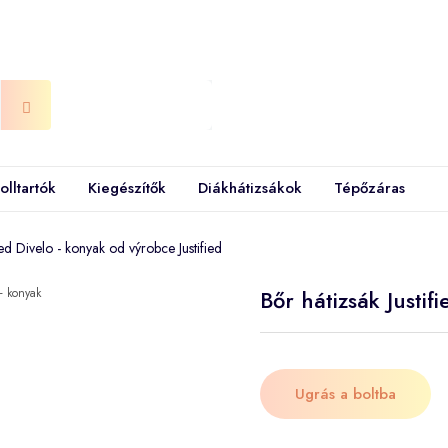
olltartók
Kiegészítők
Diákhátizsákok
Tépőzáras
fied Divelo - konyak od výrobce Justified
Bőr hátizsák Justif
Ugrás a boltba