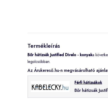
Termékleírás
Bőr hátizsák Justified Divelo - konyak
a követke
legolcsóbban.
Az Árukereső.hu-n megvásárolható ajánla
Férfi hátizsákok
Bőr hátizsák Justi