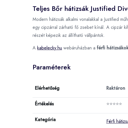
Teljes Bőr hátizsák Justified Di
Modern hátizsák alkalmi vonalakkal a Justified mű
egy cipzárral zárható fő zsebet kínál. A cipzár ki
részét képezik az állítható vállpántok.
A
kabelecky.hu
webáruházban a
férfi hátizsáko
Paraméterek
Elérhetőség
Raktáron
Értékelés
⭐⭐⭐⭐⭐
Kategória
Férfi hátiz