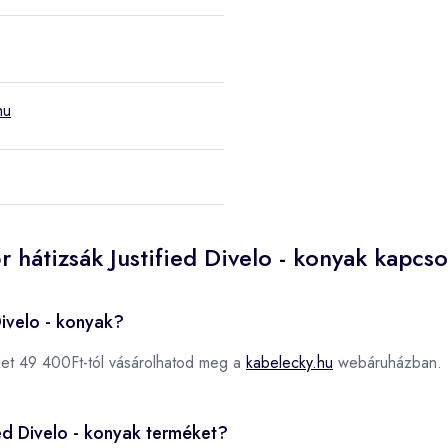
hu
 hátizsák Justified Divelo - konyak kapcs
Divelo - konyak?
et 49 400Ft-tól vásárolhatod meg a
kabelecky.hu
webáruházban.
fied Divelo - konyak terméket?