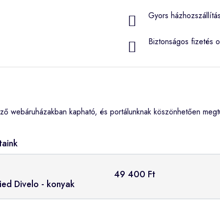
Gyors házhozszállítá
Biztonságos fizetés o
ző webáruházakban kapható, és portálunknak köszönhetően megtud
taink
49 400 Ft
fied Divelo - konyak