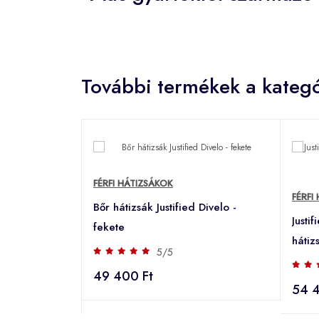
További termékek a kategó
FÉRFI HÁTIZSÁKOK
FÉRFI
Bőr hátizsák Justified Divelo -
Justi
fekete
hátiz
5/5
49 400 Ft
54 4