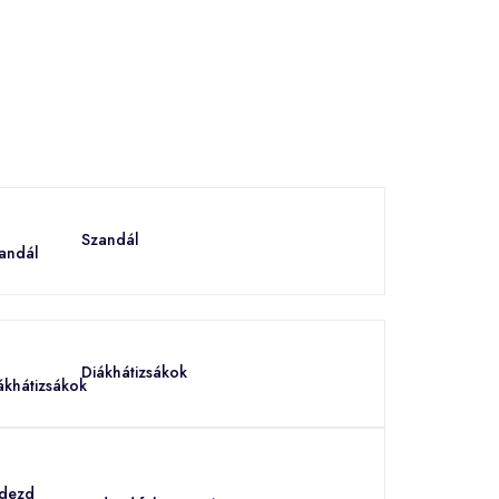
Szandál
Diákhátizsákok