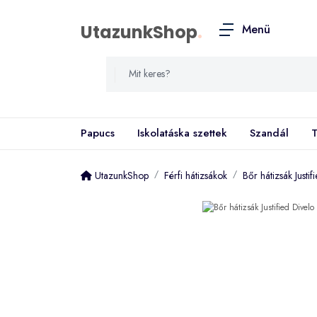
UtazunkShop
.
Menü
Papucs
Iskolatáska szettek
Szandál
T
UtazunkShop
Férfi hátizsákok
Bőr hátizsák Justi