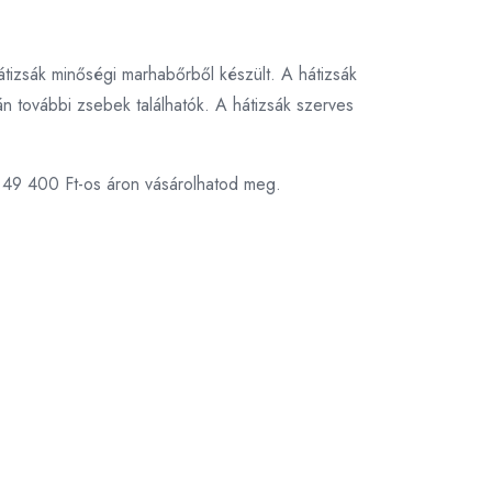
hátizsák minőségi marhabőrből készült. A hátizsák
ján további zsebek találhatók. A hátizsák szerves
t 49 400 Ft-os áron vásárolhatod meg.