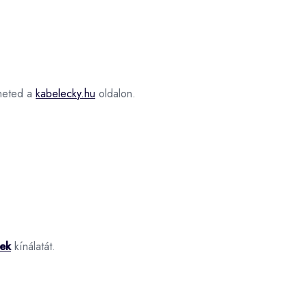
eted a
kabelecky.hu
oldalon.
nek
kínálatát.