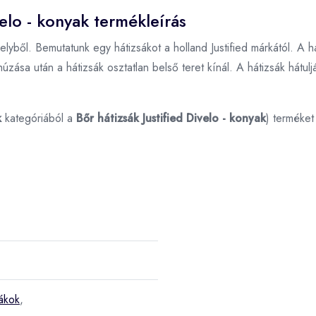
velo - konyak termékleírás
helyből. Bemutatunk egy hátizsákot a holland Justified márkától. A 
húzása után a hátizsák osztatlan belső teret kínál. A hátizsák hátul
k
kategóriából a
Bőr hátizsák Justified Divelo - konyak
) terméke
sákok
,