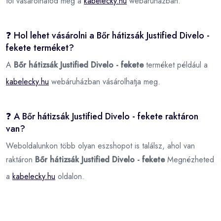
tól vásárolhatod meg a
kabelecky.hu
webáruházban.
❓ Hol lehet vásárolni a Bőr hátizsák Justified Divelo -
fekete terméket?
A
Bőr hátizsák Justified Divelo - fekete
terméket például a
kabelecky.hu
webáruházban vásárolhatja meg.
❓ A Bőr hátizsák Justified Divelo - fekete raktáron
van?
Weboldalunkon több olyan eszshopot is találsz, ahol van
raktáron
Bőr hátizsák Justified Divelo - fekete
Megnézheted
a
kabelecky.hu
oldalon.