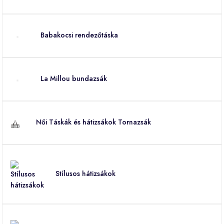
Babakocsi rendezőtáska
La Millou bundazsák
Női Táskák és hátizsákok Tornazsák
Stílusos hátizsákok