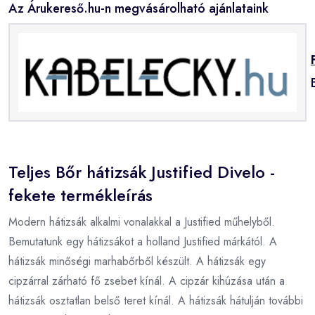
Az Árukereső.hu-n megvásárolható ajánlataink
Teljes Bőr hátizsák Justified Divelo -
fekete termékleírás
Modern hátizsák alkalmi vonalakkal a Justified műhelyből.
Bemutatunk egy hátizsákot a holland Justified márkától. A
hátizsák minőségi marhabőrből készült. A hátizsák egy
cipzárral zárható fő zsebet kínál. A cipzár kihúzása után a
hátizsák osztatlan belső teret kínál. A hátizsák hátulján további