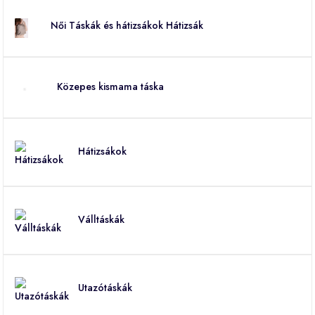
Női Táskák és hátizsákok Hátizsák
Közepes kismama táska
Hátizsákok
Válltáskák
Utazótáskák