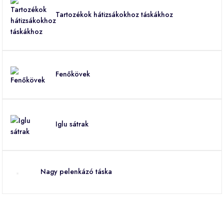
Tartozékok hátizsákokhoz táskákhoz
Fenőkövek
Iglu sátrak
Nagy pelenkázó táska