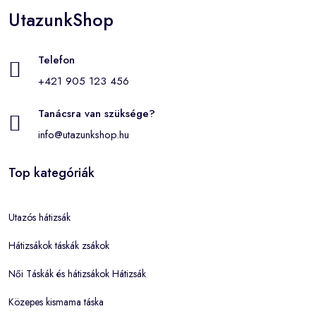
UtazunkShop
Telefon
+421 905 123 456
Tanácsra van szüksége?
info@utazunkshop.hu
Top kategóriák
Utazós hátizsák
Hátizsákok táskák zsákok
Női Táskák és hátizsákok Hátizsák
Közepes kismama táska