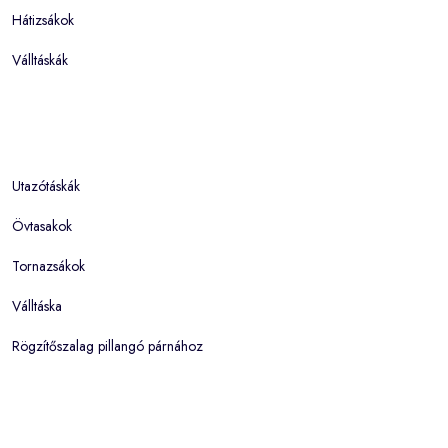
Hátizsákok
Válltáskák
Utazótáskák
Övtasakok
Tornazsákok
Válltáska
Rögzítőszalag pillangó párnához