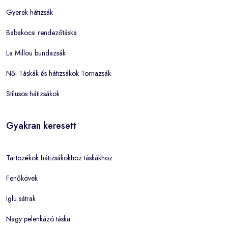
Gyerek hátizsák
Babakocsi rendezőtáska
La Millou bundazsák
Női Táskák és hátizsákok Tornazsák
Stílusos hátizsákok
Gyakran keresett
Tartozékok hátizsákokhoz táskákhoz
Fenőkövek
Iglu sátrak
Nagy pelenkázó táska