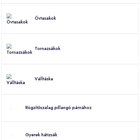
Övtasakok
Tornazsákok
Válltáska
Rögzítőszalag pillangó párnához
Gyerek hátizsák