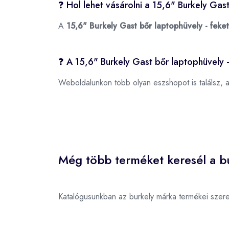
❓ Hol lehet vásárolni a 15,6" Burkely Gas
A
15,6" Burkely Gast bőr laptophüvely - feke
❓ A 15,6" Burkely Gast bőr laptophüvely 
Weboldalunkon több olyan eszshopot is találsz, 
Még több terméket keresél a bu
Katalógusunkban az burkely márka termékei szer