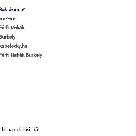
Raktáron ✅
⭐⭐⭐⭐⭐
Férfi táskák
Burkely
kabelecky.hu
Férfi táskák Burkely
14 nap elállási idő!