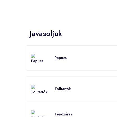
Javasoljuk
Papucs
Tolltartók
Tépőzáras