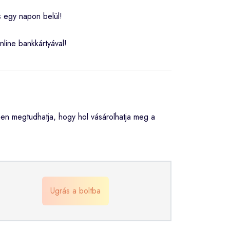
s egy napon belül!
nline bankkártyával!
n megtudhatja, hogy hol vásárolhatja meg a
Ugrás a boltba