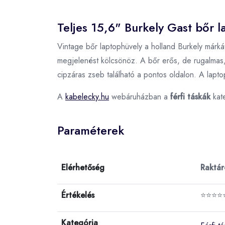
Teljes 15,6" Burkely Gast bőr l
Vintage bőr laptophüvely a holland Burkely márká
megjelenést kölcsönöz. A bőr erős, de rugalmas, í
cipzáras zseb található a pontos oldalon. A lapt
A
kabelecky.hu
webáruházban a
férfi táskák
kat
Paraméterek
Elérhetőség
Raktá
Értékelés
⭐⭐⭐⭐
Kategória