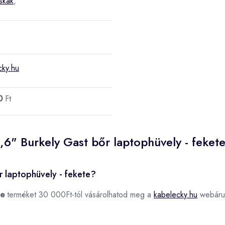
áskák
,
cky.hu
0
Ft
,6" Burkely Gast bőr laptophüvely - feket
r laptophüvely - fekete?
te
terméket 30 000Ft-tól vásárolhatod meg a
kabelecky.hu
webáru