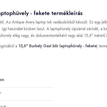
aptophüvely - fekete termékleírás
tól. Az Antique Avery laptop tok vadászbőrből készült. Ez egy jell
gy használat közben lazul. A laptophüvely cipzárral záródik, a be
ophüvely elég nagy, és dokumentumtárként vagy akár 15,6" méretű la
egóriából a
15,6" Burkely Gast bőr laptophüvely - fekete
) term
ron
⭐