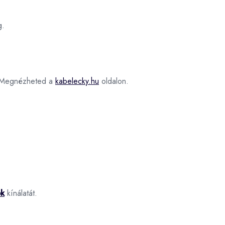
g.
Megnézheted a
kabelecky.hu
oldalon.
ek
kínálatát.