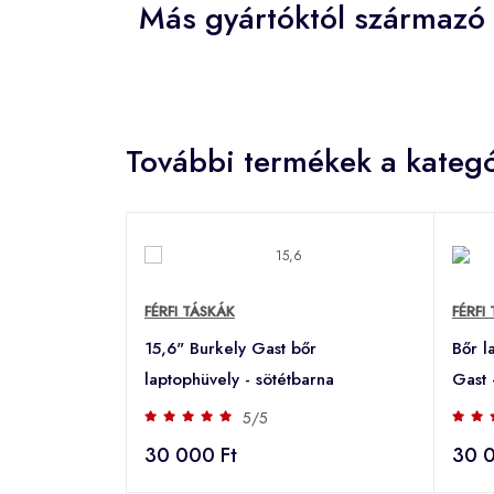
Más gyártóktól származó 
További termékek a kategó
FÉRFI TÁSKÁK
FÉRFI
15,6" Burkely Gast bőr
Bőr l
laptophüvely - sötétbarna
Gast 
5/5
30 000 Ft
30 0