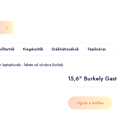
olltartók
Kiegészítők
Diákhátizsákok
Tépőzáras
 laptophüvely - fekete od výrobce Burkely
15,6" Burkely Gast
Ugrás a boltba