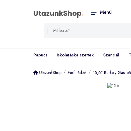
UtazunkShop
.
Menü
Papucs
Iskolatáska szettek
Szandál
T
UtazunkShop
Férfi táskák
15,6" Burkely Gast bőr