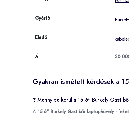
Férfi t
Gyártó
Burkely
Eladó
kabele
Ár
30 00
Gyakran ismételt kérdések a 15
❓ Mennyibe kerül a 15,6" Burkely Gast bő
A
15,6" Burkely Gast bőr laptophüvely - feke