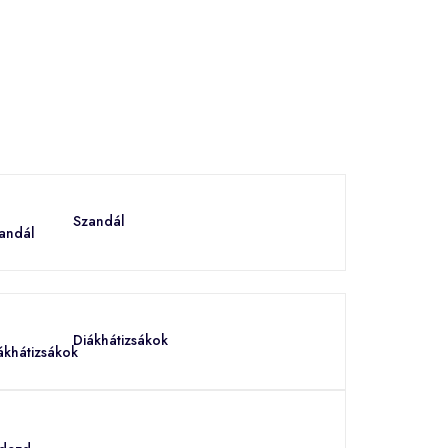
Szandál
Diákhátizsákok