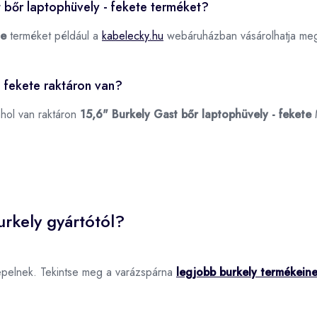
t bőr laptophüvely - fekete terméket?
te
terméket például a
kabelecky.hu
webáruházban vásárolhatja me
- fekete raktáron van?
ahol van raktáron
15,6" Burkely Gast bőr laptophüvely - fekete
rkely gyártótól?
epelnek. Tekintse meg a varázspárna
legjobb burkely termékein