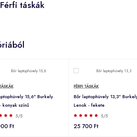
Férfi táskák
riából
 TÁSKÁK
FÉRFI TÁSKÁK
aptophüvely 15,6" Burkely
Bőr laptophüvely 13,3" Burkel
- konyak színű
Lenok - fekete
5/5
5/5
00 Ft
25 700 Ft