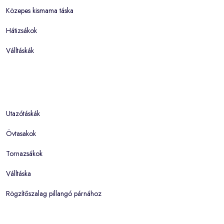
Közepes kismama táska
Hátizsákok
Válltáskák
Utazótáskák
Övtasakok
Tornazsákok
Válltáska
Rögzítőszalag pillangó párnához