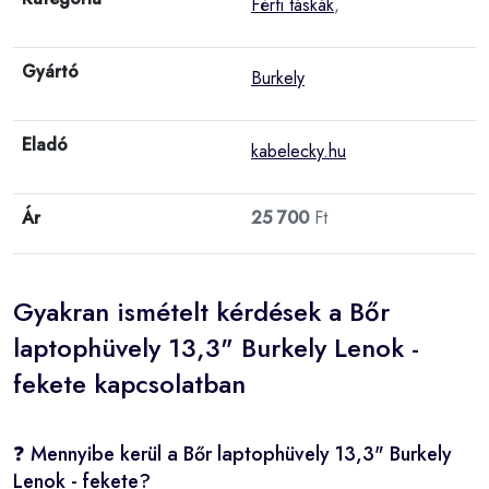
Férfi táskák
,
Gyártó
Burkely
Eladó
kabelecky.hu
Ár
25 700
Ft
Gyakran ismételt kérdések a Bőr
laptophüvely 13,3" Burkely Lenok -
fekete kapcsolatban
❓ Mennyibe kerül a Bőr laptophüvely 13,3" Burkely
Lenok - fekete?