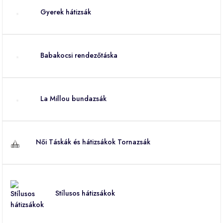
Gyerek hátizsák
Babakocsi rendezőtáska
La Millou bundazsák
Női Táskák és hátizsákok Tornazsák
Stílusos hátizsákok