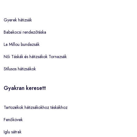
Gyerek hátizsák
Babakocsi rendezőtáska
La Millou bundazsák
Női Táskák és hátizsákok Tornazsák
Stílusos hátizsákok
Gyakran keresett
Tartozékok hátizsákokhoz táskákhoz
Fenőkövek
Iglu sátrak