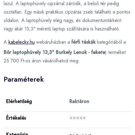
lazul. A laptophüvely cipzárral záródik, a belső tér pedig
osztatlan. Egy másik praktikus cipzáras zseb található a pontos
oldalon. A laptophüvely elég nagy, és dokumentumtárként
vagy akár 13,3" méretű laptop szállítására is használható.
A
kabelecky.hu
webáruházban a
férfi táskák
kategóriából a
Bőr laptophüvely 13,3" Burkely Lenok - fekete
) terméket
25 700 Ft-os áron vásárolhatod meg.
Paraméterek
Elérhetőség
Raktáron
Értékelés
⭐⭐⭐⭐⭐
Kategória