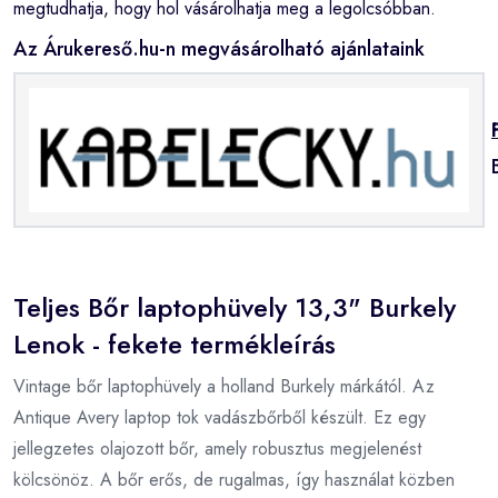
megtudhatja, hogy hol vásárolhatja meg a legolcsóbban.
Az Árukereső.hu-n megvásárolható ajánlataink
Teljes Bőr laptophüvely 13,3" Burkely
Lenok - fekete termékleírás
Vintage bőr laptophüvely a holland Burkely márkától. Az
Antique Avery laptop tok vadászbőrből készült. Ez egy
jellegzetes olajozott bőr, amely robusztus megjelenést
kölcsönöz. A bőr erős, de rugalmas, így használat közben