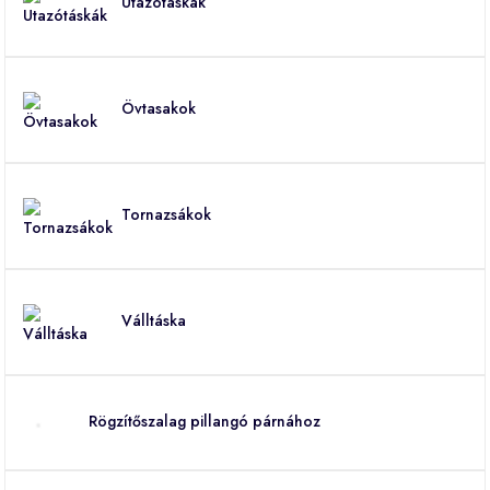
Utazótáskák
Övtasakok
Tornazsákok
Válltáska
Rögzítőszalag pillangó párnához