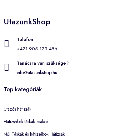
UtazunkShop
Telefon
+421 905 123 456
Tanácsra van szüksége?
info@utazunkshop.hu
Top kategóriák
Utazós hátizsák
Hátizsákok táskák zsákok
Női Táskák és hátizsákok Hátizsák