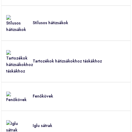
Stílusos hátizsákok
Tartozékok hátizsákokhoz táskákhoz
Fenőkövek
Iglu sátrak