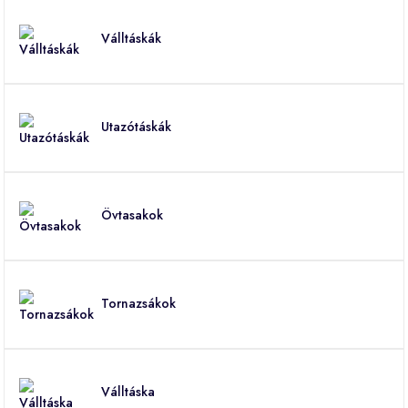
Válltáskák
Utazótáskák
Övtasakok
Tornazsákok
Válltáska