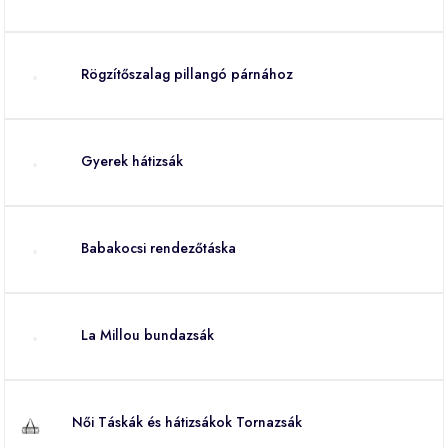
Rögzítőszalag pillangó párnához
Gyerek hátizsák
Babakocsi rendezőtáska
La Millou bundazsák
Női Táskák és hátizsákok Tornazsák