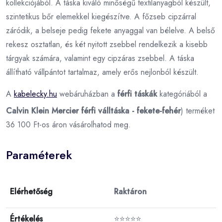
kollekciójából. A táska kiváló minőségű textilanyagból készült,
szintetikus bőr elemekkel kiegészítve. A főzseb cipzárral
záródik, a belseje pedig fekete anyaggal van bélelve. A belső
rekesz osztatlan, és két nyitott zsebbel rendelkezik a kisebb
tárgyak számára, valamint egy cipzáras zsebbel. A táska
állítható vállpántot tartalmaz, amely erős nejlonból készült.
A
kabelecky.hu
webáruházban a
férfi táskák
kategóriából a
Calvin Klein Mercier férfi válltáska - fekete-fehér
) terméket
36 100 Ft-os áron vásárolhatod meg.
Paraméterek
Elérhetőség
Raktáron
Értékelés
⭐⭐⭐⭐⭐