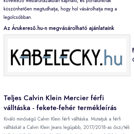
következő webáruházakban kapható, és portálunknak
köszönhetően megtudhatja, hogy hol vásárolhatja meg a
legolcsóbban.
Az Árukereső.hu-n megvásárolható ajánlataink
Teljes Calvin Klein Mercier férfi
válltáska - fekete-fehér termékleírás
Kiváló minőségű Calvin Klein férfi válltáska. Mutatjuk a férfi
válltáskát a Calvin Klein Jeans legújabb, 2017/2018-as őszi/téli