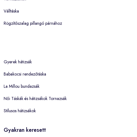
Válltáska
Rögzítőszalag pillangó párnához
Gyerek hátizsák
Babakocsi rendezőtáska
La Millou bundazsák
Női Táskák és hátizsákok Tornazsák
Stílusos hátizsákok
Gyakran keresett