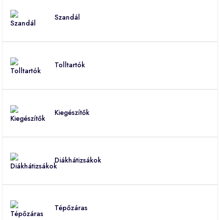
Szandál
Tolltartók
Kiegészítők
Diákhátizsákok
Tépőzáras