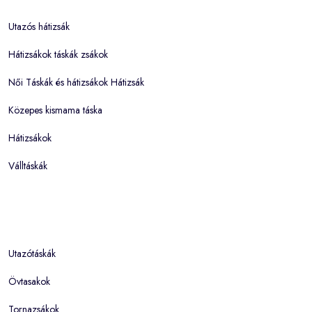
Utazós hátizsák
Hátizsákok táskák zsákok
Női Táskák és hátizsákok Hátizsák
Közepes kismama táska
Hátizsákok
Válltáskák
Utazótáskák
Övtasakok
Tornazsákok