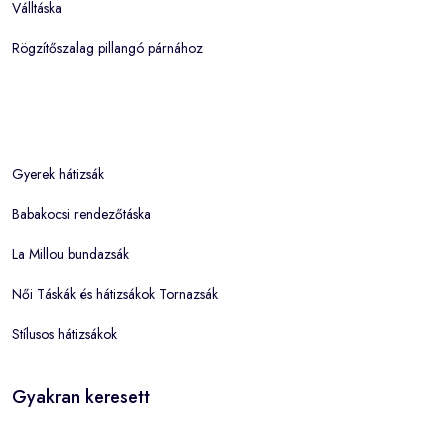
Válltáska
Rögzítőszalag pillangó párnához
Gyerek hátizsák
Babakocsi rendezőtáska
La Millou bundazsák
Női Táskák és hátizsákok Tornazsák
Stílusos hátizsákok
Gyakran keresett