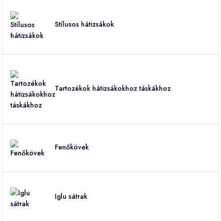
Stílusos hátizsákok
Tartozékok hátizsákokhoz táskákhoz
Fenőkövek
Iglu sátrak