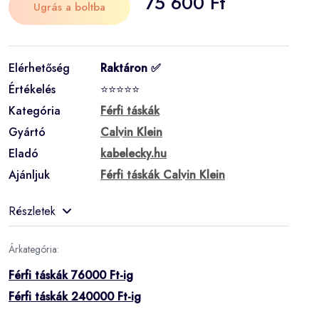
75 600 Ft
Ugrás a boltba
Elérhetőség
Raktáron ✅
Értékelés
⭐⭐⭐⭐⭐
Kategória
Férfi táskák
Gyártó
Calvin Klein
Eladó
kabelecky.hu
Ajánljuk
Férfi táskák Calvin Klein
Részletek
Árkategória:
Férfi táskák 76000 Ft-ig
Férfi táskák 240000 Ft-ig