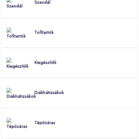
Szandál
Tolltartók
Kiegészítők
Diákhátizsákok
Tépőzáras