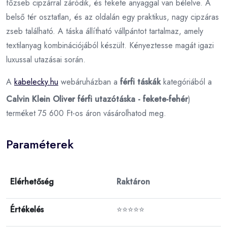
főzseb cipzárral záródik, és fekete anyaggal van bélelve. A
belső tér osztatlan, és az oldalán egy praktikus, nagy cipzáras
zseb található. A táska állítható vállpántot tartalmaz, amely
textilanyag kombinációjából készült. Kényeztesse magát igazi
luxussal utazásai során.
A
kabelecky.hu
webáruházban a
férfi táskák
kategóriából a
Calvin Klein Oliver férfi utazótáska - fekete-fehér
)
terméket 75 600 Ft-os áron vásárolhatod meg.
Paraméterek
Elérhetőség
Raktáron
Értékelés
⭐⭐⭐⭐⭐