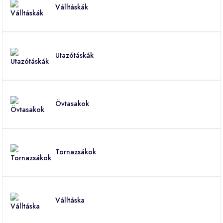
Válltáskák
Utazótáskák
Övtasakok
Tornazsákok
Válltáska