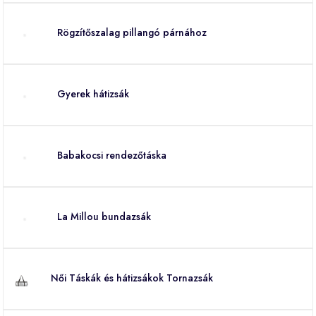
Rögzítőszalag pillangó párnához
Gyerek hátizsák
Babakocsi rendezőtáska
La Millou bundazsák
Női Táskák és hátizsákok Tornazsák