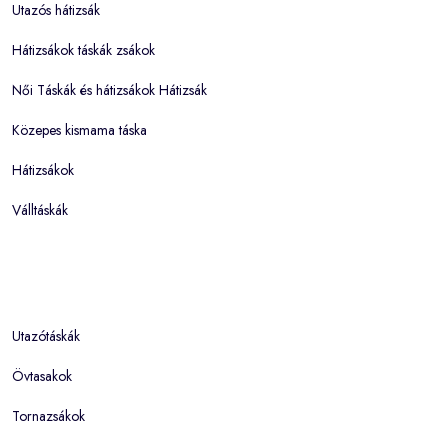
Utazós hátizsák
Hátizsákok táskák zsákok
Női Táskák és hátizsákok Hátizsák
Közepes kismama táska
Hátizsákok
Válltáskák
Utazótáskák
Övtasakok
Tornazsákok