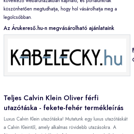
következő webáruházakban kapható, és portálunknak
köszönhetően megtudhatja, hogy hol vásárolhatja meg a
legolcsóbban.
Az Árukereső.hu-n megvásárolható ajánlataink
Teljes Calvin Klein Oliver férfi
utazótáska - fekete-fehér termékleírás
Luxus Calvin Klein utazótáska! Mutatunk egy luxus utazótáskát
a Calvin Kleintől, amely alkalmas rövidebb utazásokra. A