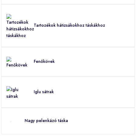
Tartozékok hátizsákokhoz táskákhoz
Fenőkövek
Iglu sátrak
Nagy pelenkázó táska