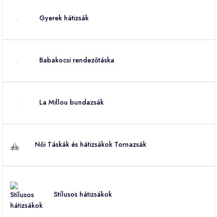
Gyerek hátizsák
Babakocsi rendezőtáska
La Millou bundazsák
Női Táskák és hátizsákok Tornazsák
Stílusos hátizsákok