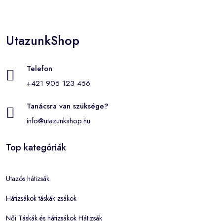
UtazunkShop
Telefon
+421 905 123 456
Tanácsra van szüksége?
info@utazunkshop.hu
Top kategóriák
Utazós hátizsák
Hátizsákok táskák zsákok
Női Táskák és hátizsákok Hátizsák