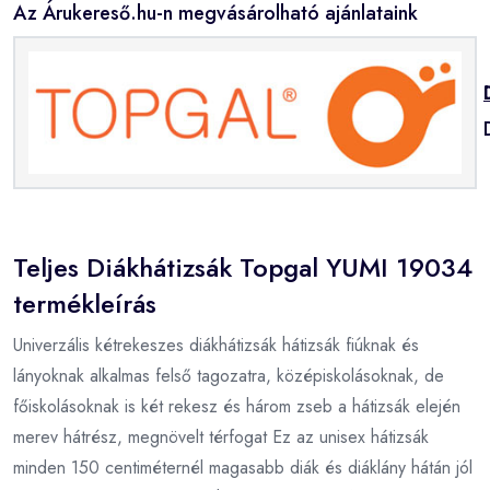
Az Árukereső.hu-n megvásárolható ajánlataink
Teljes Diákhátizsák Topgal YUMI 19034
termékleírás
Univerzális kétrekeszes diákhátizsák hátizsák fiúknak és
lányoknak alkalmas felső tagozatra, középiskolásoknak, de
főiskolásoknak is két rekesz és három zseb a hátizsák elején
merev hátrész, megnövelt térfogat Ez az unisex hátizsák
minden 150 centiméternél magasabb diák és diáklány hátán jól