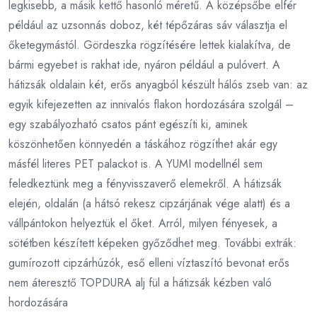
legkisebb, a másik kettő hasonló méretű. A középsőbe elfér
például az uzsonnás doboz, két tépőzáras sáv választja el
őketegymástól. Gördeszka rögzítésére lettek kialakítva, de
bármi egyebet is rakhat ide, nyáron például a pulóvert. A
hátizsák oldalain két, erős anyagból készült hálós zseb van: az
egyik kifejezetten az innivalós flakon hordozására szolgál –
egy szabályozható csatos pánt egészíti ki, aminek
köszönhetően könnyedén a táskához rögzíthet akár egy
másfél literes PET palackot is. A YUMI modellnél sem
feledkeztünk meg a fényvisszaverő elemekről. A hátizsák
elején, oldalán (a hátsó rekesz cipzárjának vége alatt) és a
vállpántokon helyeztük el őket. Arról, milyen fényesek, a
sötétben készített képeken győződhet meg. További extrák:
gumírozott cipzárhúzók, eső elleni víztaszító bevonat erős
nem áteresztő TOPDURA alj fül a hátizsák kézben való
hordozására