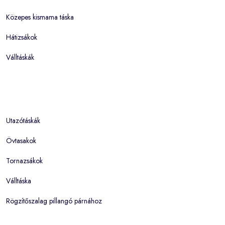
Közepes kismama táska
Hátizsákok
Válltáskák
Utazótáskák
Övtasakok
Tornazsákok
Válltáska
Rögzítőszalag pillangó párnához