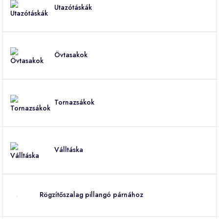
Utazótáskák
Övtasakok
Tornazsákok
Válltáska
Rögzítőszalag pillangó párnához