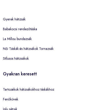
Gyerek hátizsák
Babakocsi rendezőtáska
La Millou bundazsák
Női Táskák és hátizsákok Tornazsák
Stílusos hátizsákok
Gyakran keresett
Tartozékok hátizsákokhoz táskákhoz
Fenőkövek
Iglu sátrak