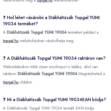
vásárolhatod meg a
topgal.hu
webáruházban.
❓ Hol lehet vásárolni a Diákhátizsák Topgal YUMI
19034 terméket?
A
Diákhátizsák Topgal YUMI 19034
terméket például a
topgal.hu
webáruházban vásárolhatja meg.
❓ A Diákhátizsák Topgal YUMI 19034 raktáron van?
Weboldalunkon több olyan eszshopot is találsz, ahol van
raktáron
Diákhátizsák Topgal YUMI 19034
Megnézheted a
topgal.hu
oldalon.
❓ Mi a Diákhátizsák Topgal YUMI 19034EAN kódja?
A Diákhátizsák Topgal YUMI 19034 termék EAN kódja: