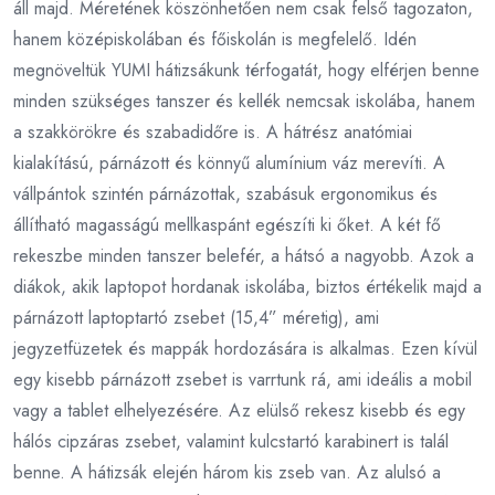
áll majd. Méretének köszönhetően nem csak felső tagozaton,
hanem középiskolában és főiskolán is megfelelő. Idén
megnöveltük YUMI hátizsákunk térfogatát, hogy elférjen benne
minden szükséges tanszer és kellék nemcsak iskolába, hanem
a szakkörökre és szabadidőre is. A hátrész anatómiai
kialakítású, párnázott és könnyű alumínium váz merevíti. A
vállpántok szintén párnázottak, szabásuk ergonomikus és
állítható magasságú mellkaspánt egészíti ki őket. A két fő
rekeszbe minden tanszer belefér, a hátsó a nagyobb. Azok a
diákok, akik laptopot hordanak iskolába, biztos értékelik majd a
párnázott laptoptartó zsebet (15,4” méretig), ami
jegyzetfüzetek és mappák hordozására is alkalmas. Ezen kívül
egy kisebb párnázott zsebet is varrtunk rá, ami ideális a mobil
vagy a tablet elhelyezésére. Az elülső rekesz kisebb és egy
hálós cipzáras zsebet, valamint kulcstartó karabinert is talál
benne. A hátizsák elején három kis zseb van. Az alulsó a