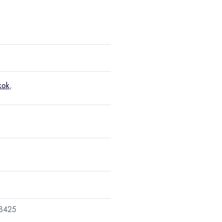
kok
,
3425