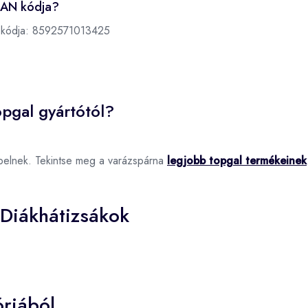
EAN kódja?
 kódja:
8592571013425
pgal gyártótól?
pelnek. Tekintse meg a varázspárna
legjobb topgal termékeinek
 Diákhátizsákok
riából