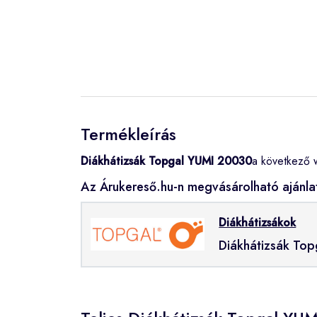
Termékleírás
Diákhátizsák Topgal YUMI 20030
a következő 
Az Árukereső.hu-n megvásárolható ajánla
Diákhátizsákok
Diákhátizsák To