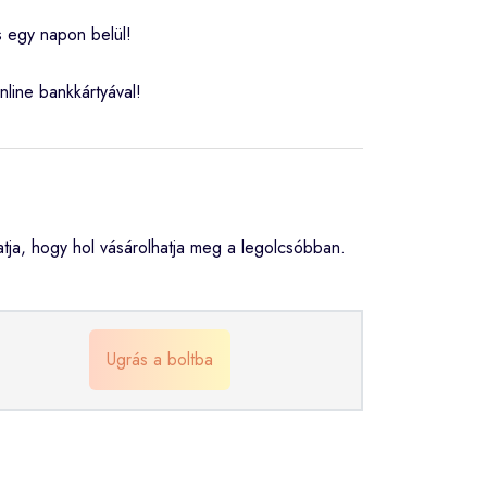
s egy napon belül!
nline bankkártyával!
ja, hogy hol vásárolhatja meg a legolcsóbban.
Ugrás a boltba