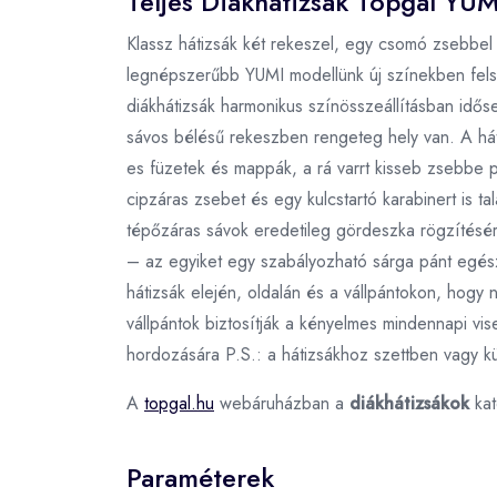
Teljes Diákhátizsák Topgal YU
Klassz hátizsák két rekeszel, egy csomó zsebbel 
legnépszerűbb YUMI modellünk új színekben felső 
diákhátizsák harmonikus színösszeállításban idős
sávos bélésű rekeszben rengeteg hely van. A hát
es füzetek és mappák, a rá varrt kisseb zsebbe p
cipzáras zsebet és egy kulcstartó karabinert is 
tépőzáras sávok eredetileg gördeszka rögzítésére
– az egyiket egy szabályozható sárga pánt egész
hátizsák elején, oldalán és a vállpántokon, hogy n
vállpántok biztosítják a kényelmes mindennapi vi
hordozására P.S.: a hátizsákhoz szettben vagy kü
A
topgal.hu
webáruházban a
diákhátizsákok
kat
Paraméterek