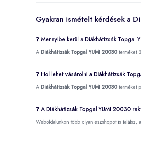
Gyakran ismételt kérdések a D
❓ Mennyibe kerül a Diákhátizsák Topgal
A
Diákhátizsák Topgal YUMI 20030
terméket 3
❓ Hol lehet vásárolni a Diákhátizsák To
A
Diákhátizsák Topgal YUMI 20030
terméket p
❓ A Diákhátizsák Topgal YUMI 20030 rak
Weboldalunkon több olyan eszshopot is találsz, 