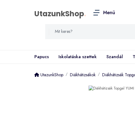
UtazunkShop
.
Menü
Papucs
Iskolatáska szettek
Szandál
T
UtazunkShop
Diákhátizsákok
Diákhátizsák Top