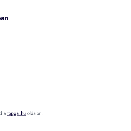
ban
d a
topgal.hu
oldalon.