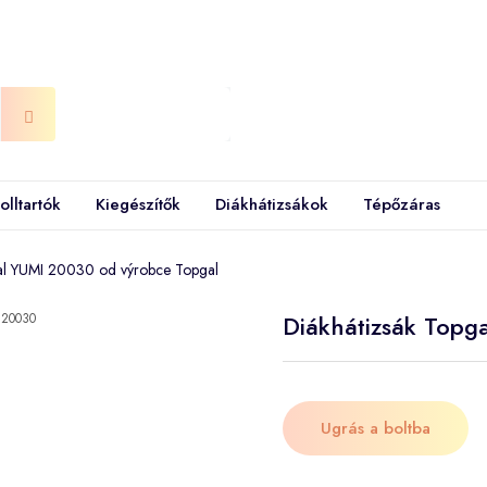
olltartók
Kiegészítők
Diákhátizsákok
Tépőzáras
gal YUMI 20030 od výrobce Topgal
Diákhátizsák Top
Ugrás a boltba