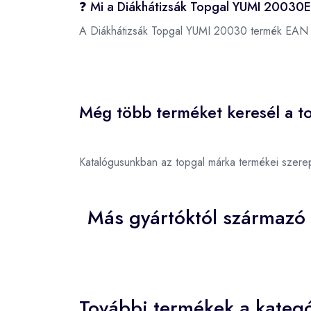
❓ Mi a Diákhátizsák Topgal YUMI 20030
A Diákhátizsák Topgal YUMI 20030 termék EAN
Még több terméket keresél a to
Katalógusunkban az topgal márka termékei szere
Más gyártóktól származó
További termékek a kategó