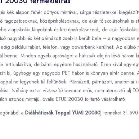
MI 20030 termékleírás
és kék alapon fehér pöttyös mintával, sárga részletekkel kiegészít
tagozatosoknak, középiskolásoknak, de akár főiskolásoknak is sta
ebb alapiskolás lányoknak és középiskolásoknak, de akár főiskoláso
só nagyobb és két párnázott zseb is került bele – a nagyobban e
edig például tablet, telefon, vagy powerbank kerülhet. Az elülső
talál benne. Minden egyéb apróságot a hátizsák elején lévő három k
 lett kialakítva, de bármi egyébre használható. Ezen kívül egy-egy
íti ki, úgyhogy egy nagyobb PET flakon is könnyen elfér benne. A
appal ne legyenek túl feltűnőek. Párnázott, párnázott, anatómiai ki
selést. Néhány extra: víztaszító bevonat erős, nem áteresztő alj 
lön azonos mintájú, ovális ETUE 20030 tolltartó vásárolható
egóriából a
Diákhátizsák Topgal YUMI 20030
) terméket 31 690