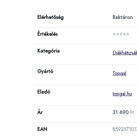
Elérhetőség
Raktáron
Értékelés
⭐⭐⭐⭐⭐
Kategória
Diákhátizsá
Gyártó
Topgal
Eladó
topgal.hu
Ár
31 690
Ft
EAN
859257101