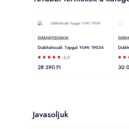
DIÁKHÁTIZSÁKOK
DIÁK
Diákhátizsák Topgal YUMI 19034
Diák
5/5
28 390 Ft
30 0
Javasoljuk