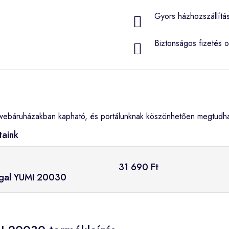
Gyors házhozszállítá
Biztonságos fizetés o
webáruházakban kapható, és portálunknak köszönhetően megtudhat
taink
31 690 Ft
pgal YUMI 20030