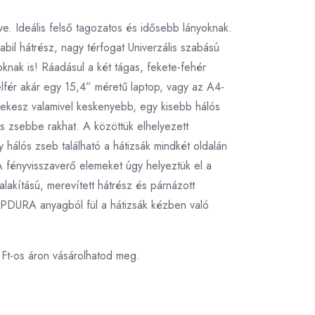
ve. Ideális felső tagozatos és idősebb lányoknak.
bil hátrész, nagy térfogat Univerzális szabású
knak is! Ráadásul a két tágas, fekete-fehér
lfér akár egy 15,4” méretű laptop, vagy az A4-
 rekesz valamivel keskenyebb, egy kisebb hálós
is zsebbe rakhat. A közöttük elhelyezett
 hálós zseb található a hátizsák mindkét oldalán
 fényvisszaverő elemeket úgy helyeztük el a
alakítású, merevített hátrész és párnázott
TOPDURA anyagból fül a hátizsák kézben való
 Ft-os áron vásárolhatod meg.