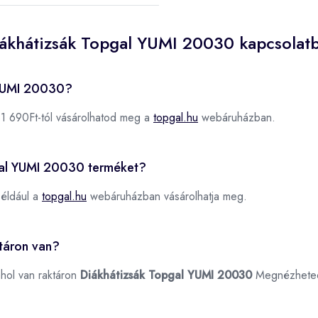
iákhátizsák Topgal YUMI 20030 kapcsolat
 YUMI 20030?
1 690Ft-tól vásárolhatod meg a
topgal.hu
webáruházban.
pgal YUMI 20030 terméket?
éldául a
topgal.hu
webáruházban vásárolhatja meg.
táron van?
ahol van raktáron
Diákhátizsák Topgal YUMI 20030
Megnézhete