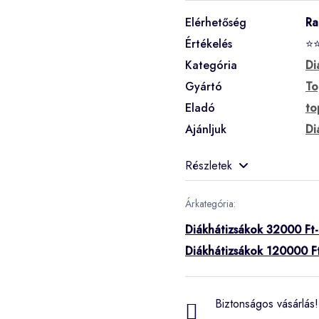
Elérhetőség
Ra
Értékelés
⭐
Kategória
Di
Gyártó
To
Eladó
to
Ajánljuk
Di
Részletek
Árkategória:
Diákhátizsákok 32000 Ft-
Diákhátizsákok 120000 Ft
Biztonságos vásárlás! 