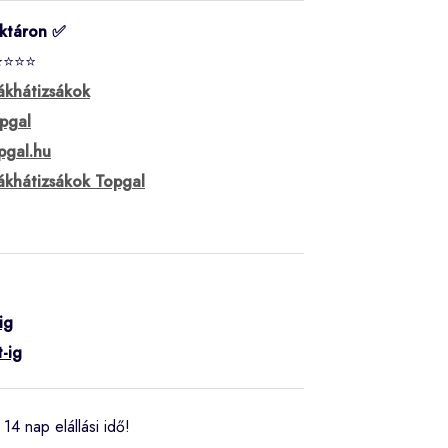
ktáron ✅
⭐⭐⭐⭐
ákhátizsákok
pgal
pgal.hu
ákhátizsákok Topgal
ig
-ig
14 nap elállási idő!