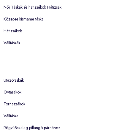
Női Táskák és hátizsákok Hátizsák
Közepes kismama táska
Hátizsákok
Válltáskák
Utazótáskák
Övtasakok
Tornazsákok
Válltáska
Rögzítőszalag pillangó párnához