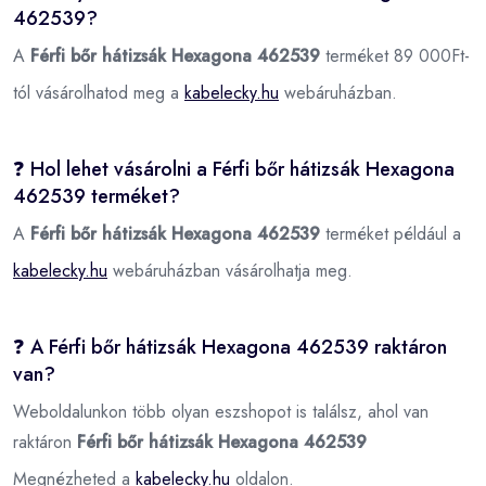
462539?
A
Férfi bőr hátizsák Hexagona 462539
terméket 89 000Ft-
tól vásárolhatod meg a
kabelecky.hu
webáruházban.
❓ Hol lehet vásárolni a Férfi bőr hátizsák Hexagona
462539 terméket?
A
Férfi bőr hátizsák Hexagona 462539
terméket például a
kabelecky.hu
webáruházban vásárolhatja meg.
❓ A Férfi bőr hátizsák Hexagona 462539 raktáron
van?
Weboldalunkon több olyan eszshopot is találsz, ahol van
raktáron
Férfi bőr hátizsák Hexagona 462539
Megnézheted a
kabelecky.hu
oldalon.