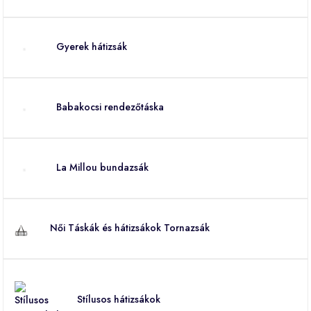
Gyerek hátizsák
Babakocsi rendezőtáska
La Millou bundazsák
Női Táskák és hátizsákok Tornazsák
Stílusos hátizsákok