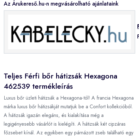
Az Árukereső.hu-n megvásárolható ajánlataink
Teljes Férfi bőr hátizsák Hexagona
462539 termékleírás
Luxus bőr üzleti hátizsák a Hexagona-tól! A francia Hexagona
márka luxus bőr hátizsákját mutatjuk be a Confort kollekcióból.
A hátizsák igazán elegáns, és kialakítása még a
legigényesebb vásárlót is kielégíti. A hátizsák két cipzáras
főzsebet kínál. Az egyikben egy párnázott zseb található egy