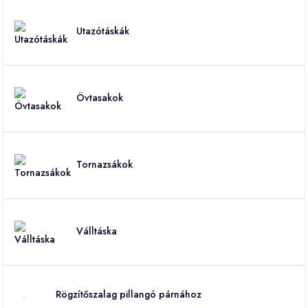
Utazótáskák
Övtasakok
Tornazsákok
Válltáska
Rögzítőszalag pillangó párnához