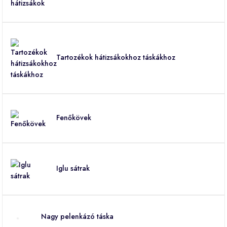
Tartozékok hátizsákokhoz táskákhoz
Fenőkövek
Iglu sátrak
Nagy pelenkázó táska