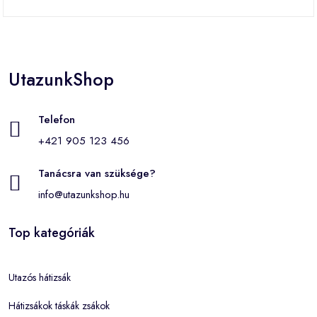
UtazunkShop
Telefon
+421 905 123 456
Tanácsra van szüksége?
info@utazunkshop.hu
Top kategóriák
Utazós hátizsák
Hátizsákok táskák zsákok