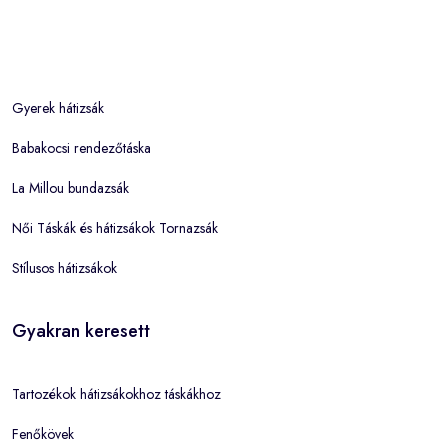
Gyerek hátizsák
Babakocsi rendezőtáska
La Millou bundazsák
Női Táskák és hátizsákok Tornazsák
Stílusos hátizsákok
Gyakran keresett
Tartozékok hátizsákokhoz táskákhoz
Fenőkövek