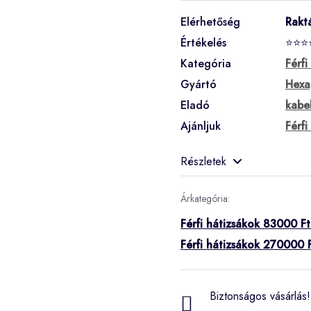
Elérhetőség
Rakt
Értékelés
⭐⭐⭐
Kategória
Férfi
Gyártó
Hexa
Eladó
kabe
Ajánljuk
Férf
Részletek
Árkategória:
Férfi hátizsákok 83000 Ft
Férfi hátizsákok 270000 F
Biztonságos vásárlás! 