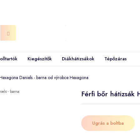
olltartók
Kiegészítők
Diákhátizsákok
Tépőzáras
k Hexagona Daniels - barna od výrobce Hexagona
Férfi bőr hátizsák
Ugrás a boltba