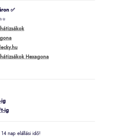
áron ✅
⭐⭐
 hátizsákok
gona
lecky.hu
i hátizsákok Hexagona
-ig
t-ig
14 nap elállási idő!