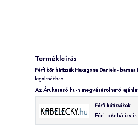
Termékleírás
Férfi bőr hátizsák Hexagona Daniels - barna
a 
legolcsóbban.
Az Árukereső.hu-n megvásárolható ajánla
Férfi hátizsákok
Férfi bőr hátizsá