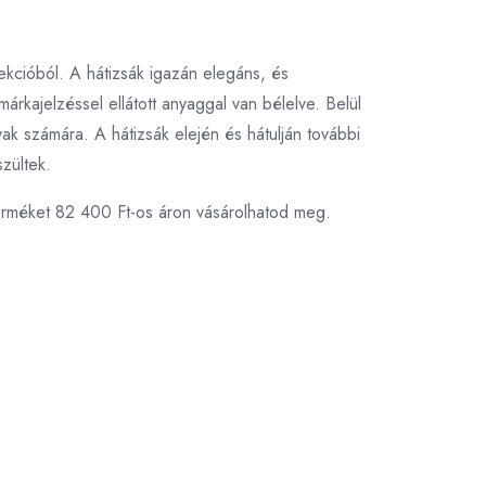
lekcióból. A hátizsák igazán elegáns, és
árkajelzéssel ellátott anyaggal van bélelve. Belül
k számára. A hátizsák elején és hátulján további
zültek.
erméket 82 400 Ft-os áron vásárolhatod meg.