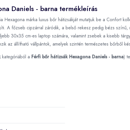
ona Daniels - barna termékleírás
ia Hexagona márka luxus bőr hátizsákját mutatjuk be a Confort kol
íti. A főzseb cipzárral záródik, a belső rekesz pedig bézs színű, m
ljebb 30x35 cm-es laptop számára, valamint zsebek a kisebb tárgya
zik az állítható vállpántok, amelyek szintén természetes bőrből kés
k
kategóriából a
Férfi bőr hátizsák Hexagona Daniels - barna
) t