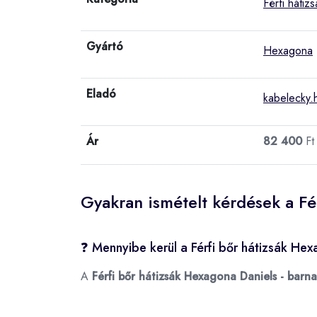
Férfi hátiz
Gyártó
Hexagona
Eladó
kabelecky.
Ár
82 400
Ft
Gyakran ismételt kérdések a Fé
❓ Mennyibe kerül a Férfi bőr hátizsák He
A
Férfi bőr hátizsák Hexagona Daniels - barna