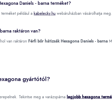
k Hexagona Daniels - barna terméket?
terméket például a
kabelecky.hu
webáruházban vásárolhatja meg.
 barna raktáron van?
ahol van raktáron
Férfi bőr hátizsák Hexagona Daniels - barna
M
exagona gyártótól?
erepelnek. Tekintse meg a varázspárna
legjobb hexagona termé