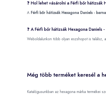
❓ Hol lehet vásárolni a Férfi bőr hátizsá
A
Férfi bőr hátizsák Hexagona Daniels - barna
❓ A Férfi bőr hátizsák Hexagona Daniels -
Weboldalunkon több olyan eszshopot is találsz, 
Még több terméket keresél a h
Katalógusunkban az hexagona márka termékei sz