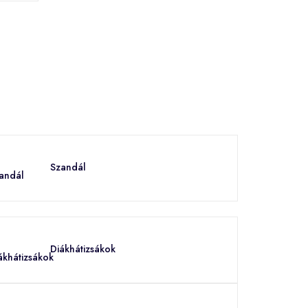
Szandál
Diákhátizsákok