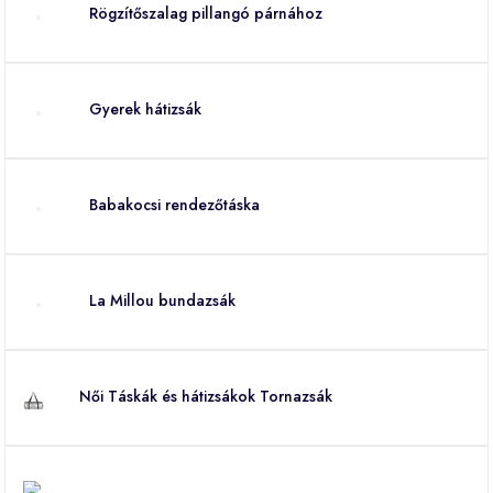
Rögzítőszalag pillangó párnához
Gyerek hátizsák
Babakocsi rendezőtáska
La Millou bundazsák
Női Táskák és hátizsákok Tornazsák