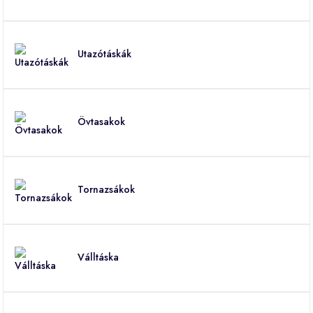
Utazótáskák
Övtasakok
Tornazsákok
Válltáska