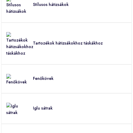
Stílusos hátizsákok
Tartozékok hátizsákokhoz táskákhoz
Fenőkövek
Iglu sátrak