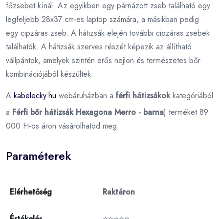
főzsebet kínál. Az egyikben egy párnázott zseb található egy
legfeljebb 28x37 cm-es laptop számára, a másikban pedig
egy cipzáras zseb. A hátizsák elején további cipzáras zsebek
találhatók. A hátizsák szerves részét képezik az állítható
vállpántok, amelyek szintén erős nejlon és természetes bőr
kombinációjából készültek.
A
kabelecky.hu
webáruházban a
férfi hátizsákok
kategóriából
a
Férfi bőr hátizsák Hexagona Merro - barna
) terméket 89
000 Ft-os áron vásárolhatod meg.
Paraméterek
Elérhetőség
Raktáron
Értékelés
⭐⭐⭐⭐⭐