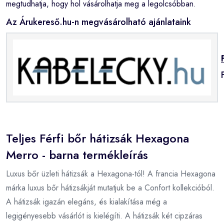
megtudhatja, hogy hol vásárolhatja meg a legolcsóbban.
Az Árukereső.hu-n megvásárolható ajánlataink
Teljes Férfi bőr hátizsák Hexagona
Merro - barna termékleírás
Luxus bőr üzleti hátizsák a Hexagona-tól! A francia Hexagona
márka luxus bőr hátizsákját mutatjuk be a Confort kollekcióból.
A hátizsák igazán elegáns, és kialakítása még a
legigényesebb vásárlót is kielégíti. A hátizsák két cipzáras