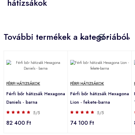
hátizsákok
További termékek a kategóriából
FÉRFI HÁTIZSÁKOK
FÉRFI HÁTIZSÁKOK
a
Férfi bőr hátizsák Hexagona
Férfi bőr hátizsák Hexagona
Daniels - barna
Lion - fekete-barna
5/5
5/5
82 400 Ft
74 100 Ft