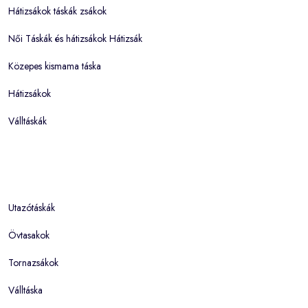
Hátizsákok táskák zsákok
Női Táskák és hátizsákok Hátizsák
Közepes kismama táska
Hátizsákok
Válltáskák
Utazótáskák
Övtasakok
Tornazsákok
Válltáska