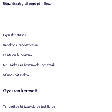
Rögzítőszalag pillangó párnához
Gyerek hátizsák
Babakocsi rendezőtáska
La Millou bundazsák
Női Táskák és hátizsákok Tornazsák
Stílusos hátizsákok
Gyakran keresett
Tartozékok hátizsákokhoz táskákhoz