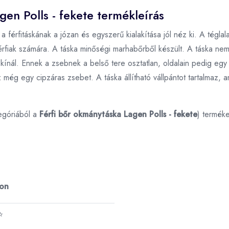
gen Polls - fekete termékleírás
 férfitáskának a józan és egyszerű kialakítása jól néz ki. A téglal
 férfiak számára. A táska minőségi marhabőrből készült. A táska n
 kínál. Ennek a zsebnek a belső tere osztatlan, oldalain pedig egy
sz még egy cipzáras zsebet. A táska állítható vállpántot tartalmaz,
egóriából a
Férfi bőr okmánytáska Lagen Polls - fekete
) termék
ron
⭐