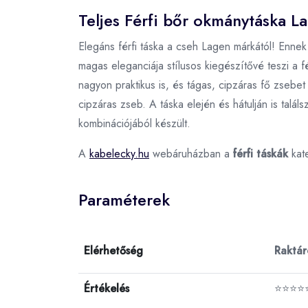
Teljes Férfi bőr okmánytáska La
Elegáns férfi táska a cseh Lagen márkától! Ennek a
magas eleganciája stílusos kiegészítővé teszi a
nagyon praktikus is, és tágas, cipzáras fő zsebet
cipzáras zseb. A táska elején és hátulján is talál
kombinációjából készült.
A
kabelecky.hu
webáruházban a
férfi táskák
kat
Paraméterek
Elérhetőség
Raktá
Értékelés
⭐⭐⭐⭐