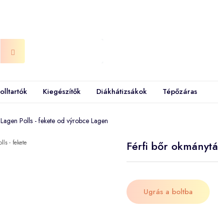
olltartók
Kiegészítők
Diákhátizsákok
Tépőzáras
 Lagen Polls - fekete od výrobce Lagen
Férfi bőr okmánytá
Ugrás a boltba