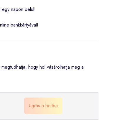
s egy napon belül!
nline bankkártyával!
megtudhatja, hogy hol vásárolhatja meg a
Ugrás a boltba