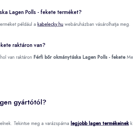
áska Lagen Polls - fekete terméket?
erméket például a
kabelecky.hu
webáruházban vásárolhatja meg.
ekete raktáron van?
ahol van raktáron
Férfi bőr okmánytáska Lagen Polls - fekete
Me
agen gyártótól?
elnek. Tekintse meg a varázspárna
legjobb lagen termékeinek
kí