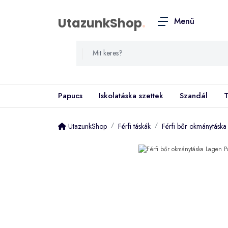
UtazunkShop
.
Menü
Papucs
Iskolatáska szettek
Szandál
T
UtazunkShop
Férfi táskák
Férfi bőr okmánytáska