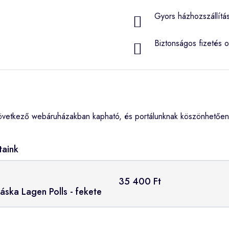
Gyors házhozszállítá
Biztonságos fizetés o
övetkező webáruházakban kapható, és portálunknak köszönhetően 
taink
35 400 Ft
áska Lagen Polls - fekete