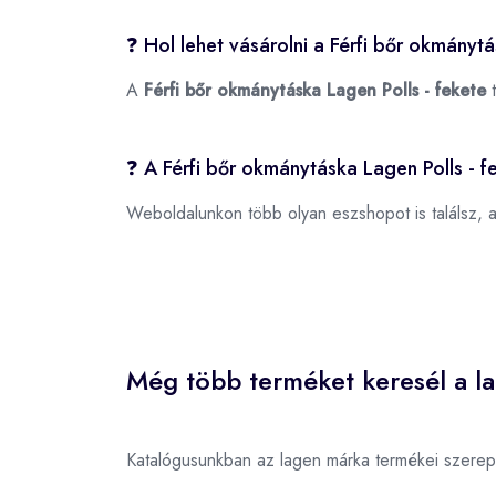
❓ Hol lehet vásárolni a Férfi bőr okmányt
A
Férfi bőr okmánytáska Lagen Polls - fekete
t
❓ A Férfi bőr okmánytáska Lagen Polls - f
Weboldalunkon több olyan eszshopot is találsz, 
Még több terméket keresél a l
Katalógusunkban az lagen márka termékei szerep