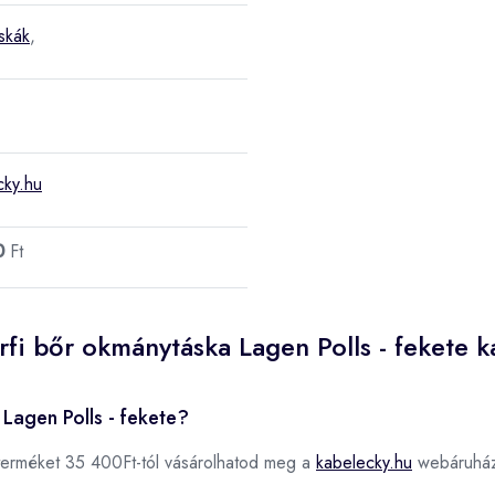
áskák
,
cky.hu
0
Ft
rfi bőr okmánytáska Lagen Polls - fekete 
Lagen Polls - fekete?
erméket 35 400Ft-tól vásárolhatod meg a
kabelecky.hu
webáruhá