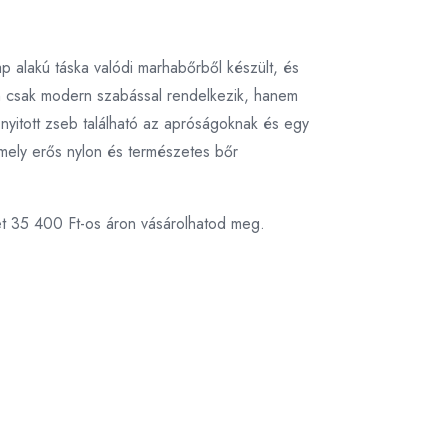
ap alakú táska valódi marhabőrből készült, és
em csak modern szabással rendelkezik, hanem
 nyitott zseb található az apróságoknak és egy
 amely erős nylon és természetes bőr
et 35 400 Ft-os áron vásárolhatod meg.