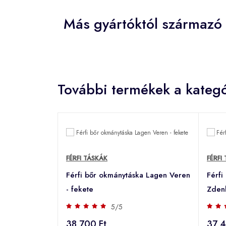
Más gyártóktól származó 
További termékek a kategó
FÉRFI TÁSKÁK
FÉRFI
Férfi bőr okmánytáska Lagen Veren
Férfi
- fekete
Zdenk
5/5
38 700 Ft
37 4