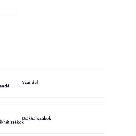
Szandál
Diákhátizsákok