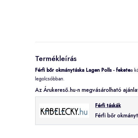
Termékleírás
Férfi bőr okmánytáska Lagen Polls - fekete
a k
legolcsóbban.
Az Árukereső.hu-n megvásárolható ajánla
Férfi táskák
Férfi bőr okmányt