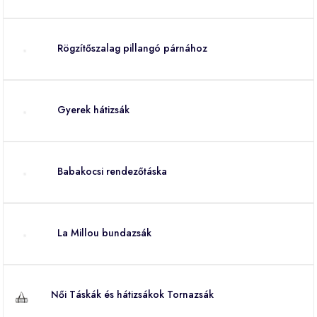
Rögzítőszalag pillangó párnához
Gyerek hátizsák
Babakocsi rendezőtáska
La Millou bundazsák
Női Táskák és hátizsákok Tornazsák