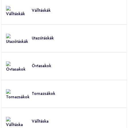
Válltáskák
Utazótáskák
Övtasakok
Tornazsákok
Válltáska