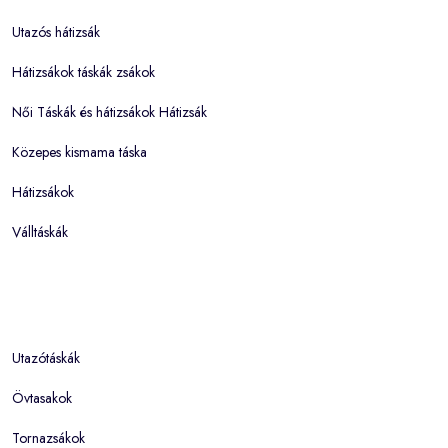
Utazós hátizsák
Hátizsákok táskák zsákok
Női Táskák és hátizsákok Hátizsák
Közepes kismama táska
Hátizsákok
Válltáskák
Utazótáskák
Övtasakok
Tornazsákok