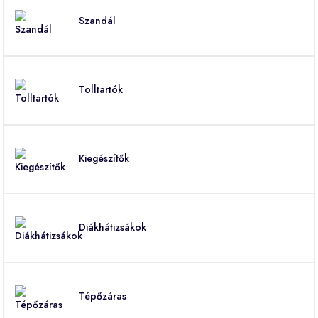
Szandál
Tolltartók
Kiegészítők
Diákhátizsákok
Tépőzáras