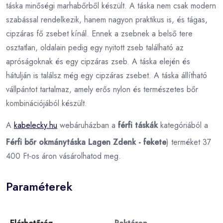
táska minőségi marhabőrből készült. A táska nem csak modern
szabással rendelkezik, hanem nagyon praktikus is, és tágas,
cipzáras fő zsebet kínál. Ennek a zsebnek a belső tere
osztatlan, oldalain pedig egy nyitott zseb található az
apróságoknak és egy cipzáras zseb. A táska elején és
hátulján is találsz még egy cipzáras zsebet. A táska állítható
vállpántot tartalmaz, amely erős nylon és természetes bőr
kombinációjából készült.
A
kabelecky.hu
webáruházban a
férfi táskák
kategóriából a
Férfi bőr okmánytáska Lagen Zdenk - fekete
) terméket 37
400 Ft-os áron vásárolhatod meg.
Paraméterek