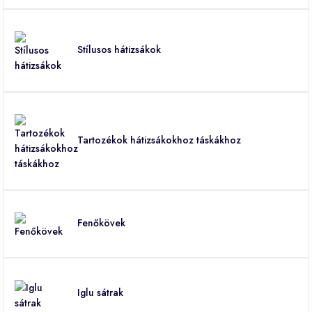
Stílusos hátizsákok
Tartozékok hátizsákokhoz táskákhoz
Fenőkövek
Iglu sátrak