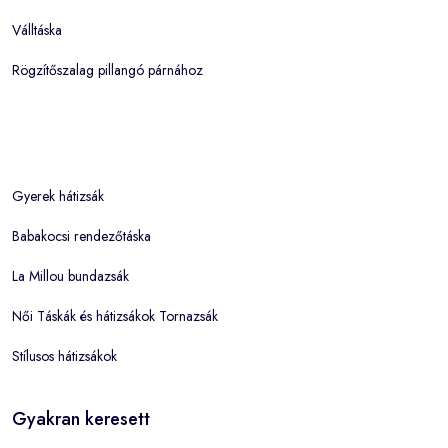
Válltáska
Rögzítőszalag pillangó párnához
Gyerek hátizsák
Babakocsi rendezőtáska
La Millou bundazsák
Női Táskák és hátizsákok Tornazsák
Stílusos hátizsákok
Gyakran keresett