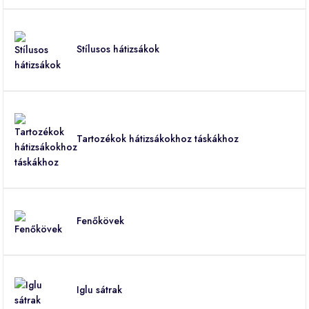
Stílusos hátizsákok
Tartozékok hátizsákokhoz táskákhoz
Fenőkövek
Iglu sátrak