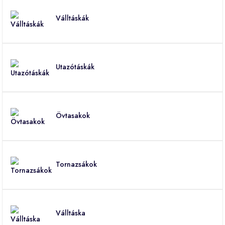
Válltáskák
Utazótáskák
Övtasakok
Tornazsákok
Válltáska