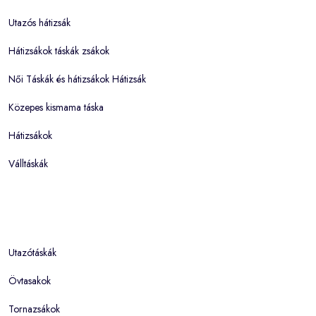
Utazós hátizsák
Hátizsákok táskák zsákok
Női Táskák és hátizsákok Hátizsák
Közepes kismama táska
Hátizsákok
Válltáskák
Utazótáskák
Övtasakok
Tornazsákok