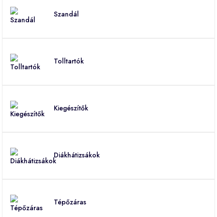
Szandál
Tolltartók
Kiegészítők
Diákhátizsákok
Tépőzáras