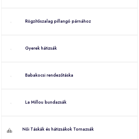
Rögzítőszalag pillangó párnához
Gyerek hátizsák
Babakocsi rendezőtáska
La Millou bundazsák
Női Táskák és hátizsákok Tornazsák