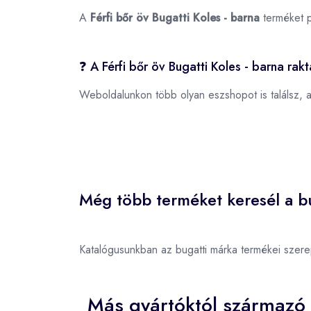
A
Férfi bőr öv Bugatti Koles - barna
terméket 
❓ A Férfi bőr öv Bugatti Koles - barna rak
Weboldalunkon több olyan eszshopot is találsz, 
Még több terméket keresél a bu
Katalógusunkban az bugatti márka termékei szer
Más gyártóktól származó 