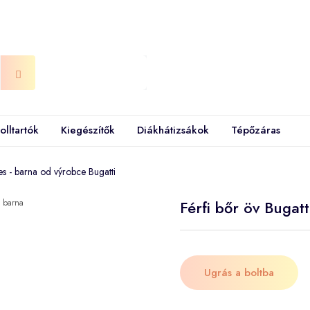
olltartók
Kiegészítők
Diákhátizsákok
Tépőzáras
les - barna od výrobce Bugatti
Férfi bőr öv Bugatt
Ugrás a boltba