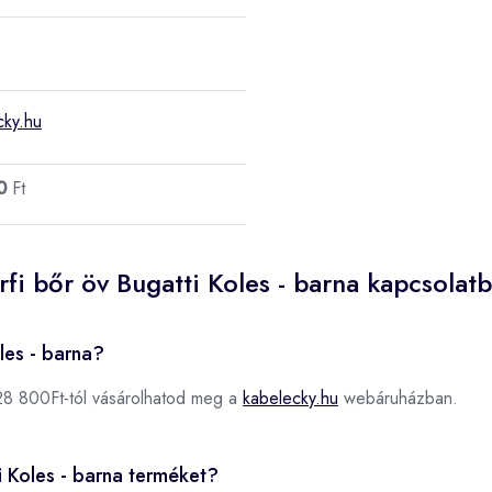
cky.hu
0
Ft
fi bőr öv Bugatti Koles - barna kapcsolat
les - barna?
8 800Ft-tól vásárolhatod meg a
kabelecky.hu
webáruházban.
ti Koles - barna terméket?