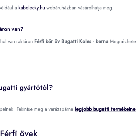
például a
kabelecky.hu
webáruházban vásárolhatja meg.
táron van?
ahol van raktáron
Férfi bőr öv Bugatti Koles - barna
Megnézhete
gatti gyártótól?
epelnek. Tekintse meg a varázspárna
legjobb bugatti termékeine
Férfi övek