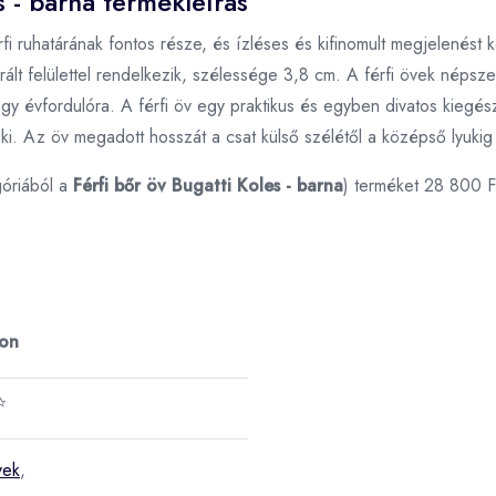
s - barna termékleírás
rfi ruhatárának fontos része, és ízléses és kifinomult megjelenést
urált felülettel rendelkezik, szélessége 3,8 cm. A férfi övek népsz
gy évfordulóra. A férfi öv egy praktikus és egyben divatos kiegész
. Az öv megadott hosszát a csat külső szélétől a középső lyukig 
óriából a
Férfi bőr öv Bugatti Koles - barna
) terméket 28 800 F
ron
⭐
vek
,