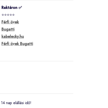
Raktáron ✅
⭐⭐⭐⭐⭐
Férfi övek
Bugatti
kabelecky.hu
Férfi övek Bugatti
14 nap elállási idő!