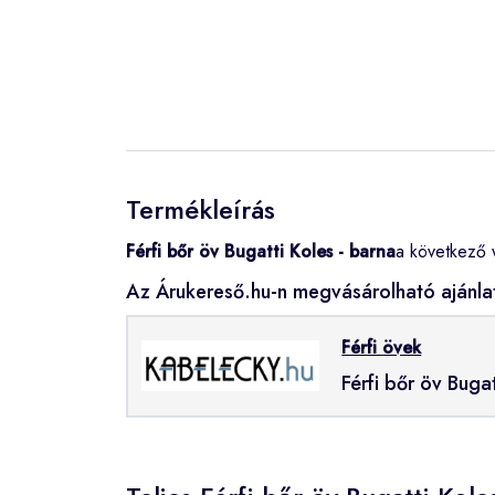
Termékleírás
Férfi bőr öv Bugatti Koles - barna
a következő 
Az Árukereső.hu-n megvásárolható ajánla
Férfi övek
Férfi bőr öv Buga