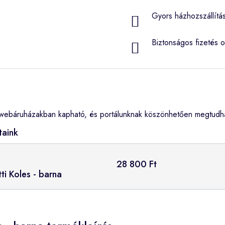
Gyors házhozszállítá
Biztonságos fizetés o
webáruházakban kapható, és portálunknak köszönhetően megtudhat
taink
28 800 Ft
tti Koles - barna