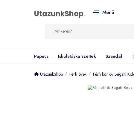
UtazunkShop
.
Menü
Papucs
Iskolatáska szettek
Szandál
T
UtazunkShop
Férfi övek
Férfi bőr öv Bugatti Ko