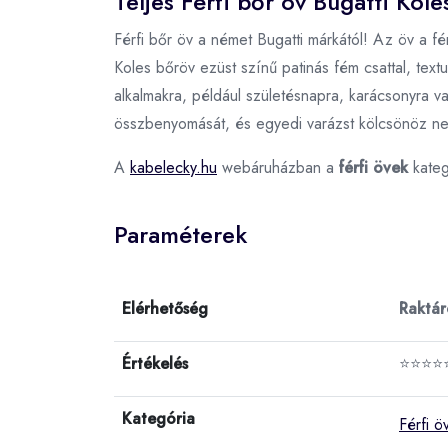
Teljes Férfi bőr öv Bugatti Kole
Férfi bőr öv a német Bugatti márkától! Az öv a fé
Koles bőröv ezüst színű patinás fém csattal, text
alkalmakra, például születésnapra, karácsonyra va
összbenyomását, és egyedi varázst kölcsönöz neki
A
kabelecky.hu
webáruházban a
férfi övek
kateg
Paraméterek
Elérhetőség
Raktá
Értékelés
⭐⭐⭐⭐
Kategória
Férfi ö