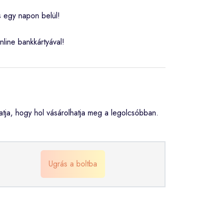
s egy napon belül!
nline bankkártyával!
ja, hogy hol vásárolhatja meg a legolcsóbban.
Ugrás a boltba