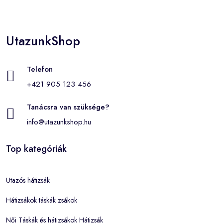
UtazunkShop
Telefon
+421 905 123 456
Tanácsra van szüksége?
info@utazunkshop.hu
Top kategóriák
Utazós hátizsák
Hátizsákok táskák zsákok
Női Táskák és hátizsákok Hátizsák