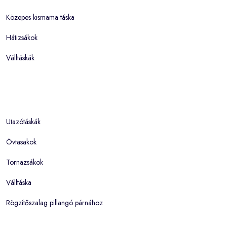
Közepes kismama táska
Hátizsákok
Válltáskák
Utazótáskák
Övtasakok
Tornazsákok
Válltáska
Rögzítőszalag pillangó párnához