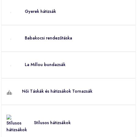
Gyerek hátizsák
Babakocsi rendezőtáska
La Millou bundazsák
Női Táskák és hátizsákok Tornazsák
Stílusos hátizsákok