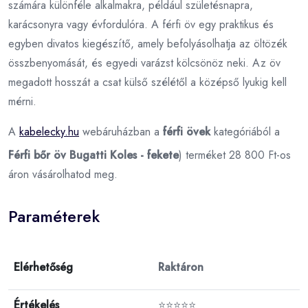
számára különféle alkalmakra, például születésnapra,
karácsonyra vagy évfordulóra. A férfi öv egy praktikus és
egyben divatos kiegészítő, amely befolyásolhatja az öltözék
összbenyomását, és egyedi varázst kölcsönöz neki. Az öv
megadott hosszát a csat külső szélétől a középső lyukig kell
mérni.
A
kabelecky.hu
webáruházban a
férfi övek
kategóriából a
Férfi bőr öv Bugatti Koles - fekete
) terméket 28 800 Ft-os
áron vásárolhatod meg.
Paraméterek
Elérhetőség
Raktáron
Értékelés
⭐⭐⭐⭐⭐