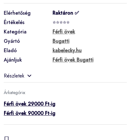
Elérhetőség
Raktáron ✅
Értékelés
⭐⭐⭐⭐⭐
Kategória
Férfi övek
Gyártó
Bugatti
Eladó
kabelecky.hu
Ajánljuk
Férfi övek Bugatti
Részletek
Árkategória:
Férfi övek 29000 Ft-ig
Férfi övek 90000 Ft-ig