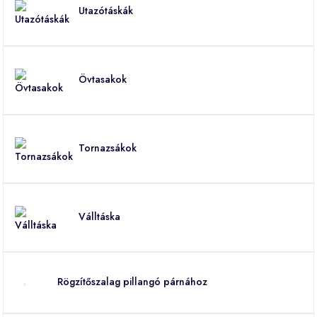
Utazótáskák
Övtasakok
Tornazsákok
Válltáska
Rögzítőszalag pillangó párnához