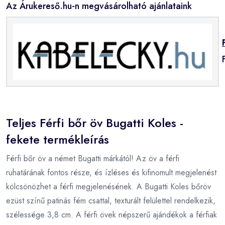
Az Árukereső.hu-n megvásárolható ajánlataink
Teljes Férfi bőr öv Bugatti Koles -
fekete termékleírás
Férfi bőr öv a német Bugatti márkától! Az öv a férfi
ruhatárának fontos része, és ízléses és kifinomult megjelenést
kölcsönözhet a férfi megjelenésének. A Bugatti Koles bőröv
ezüst színű patinás fém csattal, texturált felülettel rendelkezik,
szélessége 3,8 cm. A férfi övek népszerű ajándékok a férfiak