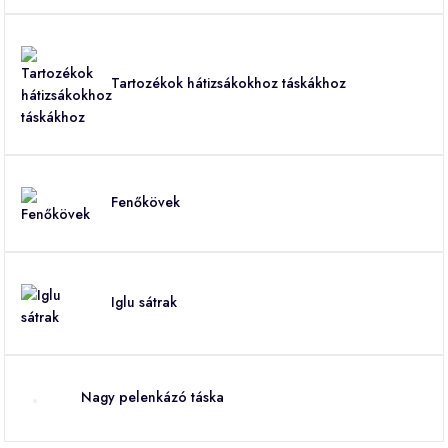
Tartozékok hátizsákokhoz táskákhoz
Fenőkövek
Iglu sátrak
Nagy pelenkázó táska