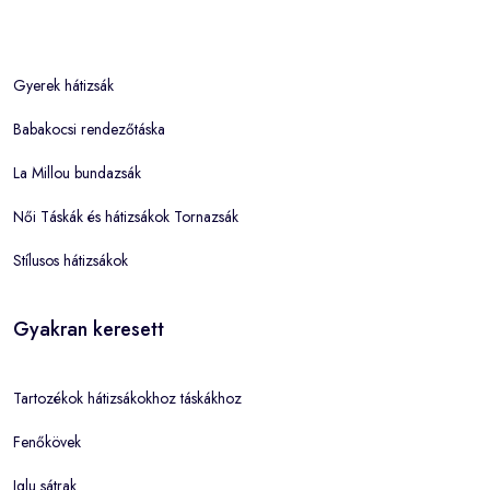
Gyerek hátizsák
Babakocsi rendezőtáska
La Millou bundazsák
Női Táskák és hátizsákok Tornazsák
Stílusos hátizsákok
Gyakran keresett
Tartozékok hátizsákokhoz táskákhoz
Fenőkövek
Iglu sátrak