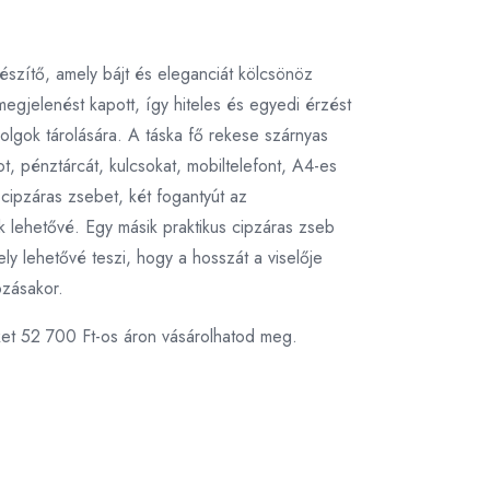
egészítő, amely bájt és eleganciát kölcsönöz
egjelenést kapott, így hiteles és egyedi érzést
olgok tárolására. A táska fő rekese szárnyas
t, pénztárcát, kulcsokat, mobiltelefont, A4-es
cipzáras zsebet, két fogantyút az
 lehetővé. Egy másik praktikus cipzáras zseb
ely lehetővé teszi, hogy a hosszát a viselője
ozásakor.
ket 52 700 Ft-os áron vásárolhatod meg.