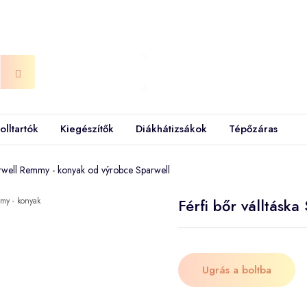
olltartók
Kiegészítők
Diákhátizsákok
Tépőzáras
parwell Remmy - konyak od výrobce Sparwell
Férfi bőr válltásk
Ugrás a boltba