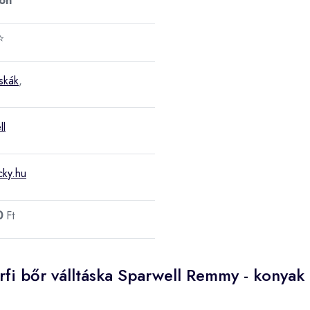
ron
⭐
áskák
,
ll
cky.hu
0
Ft
rfi bőr válltáska Sparwell Remmy - konyak