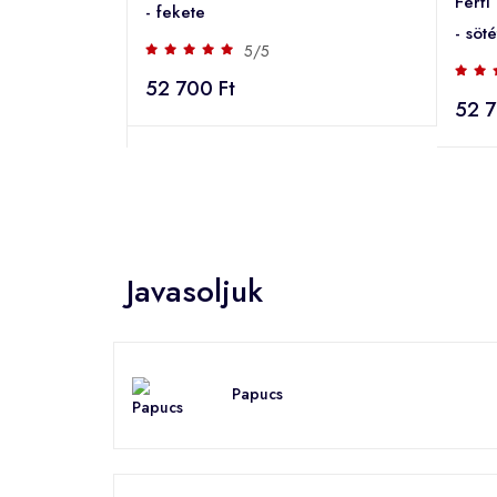
Férfi
- fekete
- söt
5/5
52 700 Ft
52 7
Javasoljuk
Papucs