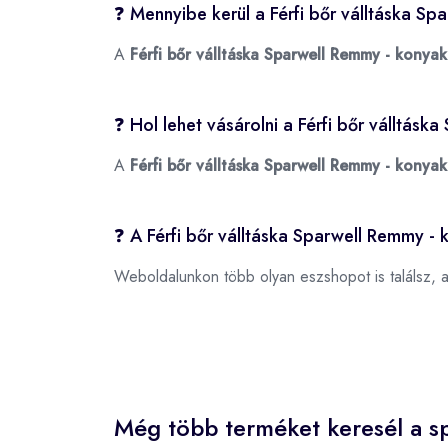
❓ Mennyibe kerül a Férfi bőr válltáska S
A
Férfi bőr válltáska Sparwell Remmy - konyak
❓ Hol lehet vásárolni a Férfi bőr válltás
A
Férfi bőr válltáska Sparwell Remmy - konyak
❓ A Férfi bőr válltáska Sparwell Remmy -
Weboldalunkon több olyan eszshopot is találsz, 
Még több terméket keresél a sp