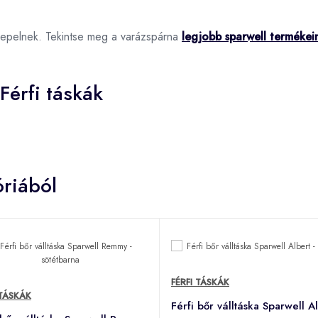
repelnek. Tekintse meg a varázspárna
legjobb sparwell termékei
Férfi táskák
riából
FÉRFI TÁSKÁK
 TÁSKÁK
Férfi bőr válltáska Sparwell Al