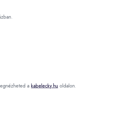
zban.
egnézheted a
kabelecky.hu
oldalon.