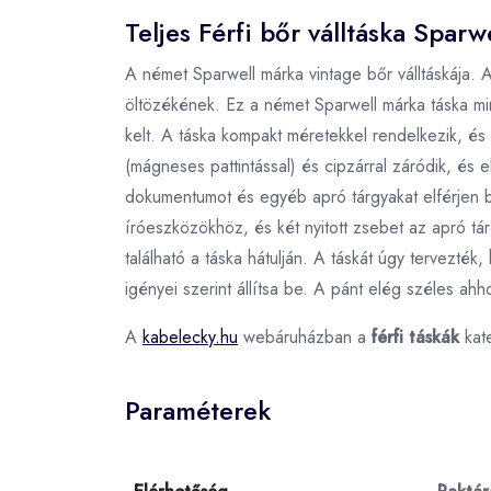
Teljes Férfi bőr válltáska Spar
A német Sparwell márka vintage bőr válltáskája. A 
öltözékének. Ez a német Sparwell márka táska min
kelt. A táska kompakt méretekkel rendelkezik, és
(mágneses pattintással) és cipzárral záródik, és 
dokumentumot és egyéb apró tárgyakat elférjen b
íróeszközökhöz, és két nyitott zsebet az apró t
található a táska hátulján. A táskát úgy tervezték
igényei szerint állítsa be. A pánt elég széles a
A
kabelecky.hu
webáruházban a
férfi táskák
kat
Paraméterek