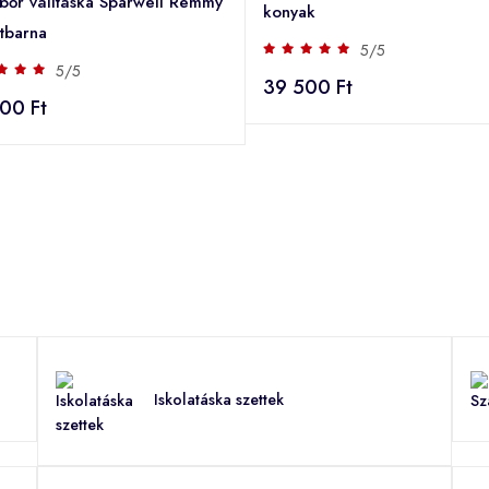
 bőr válltáska Sparwell Remmy
konyak
étbarna
5/5
5/5
39 500 Ft
00 Ft
Iskolatáska szettek