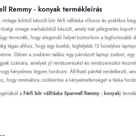
well Remmy - konyak termékleírás
vintage bőrből készült bőr férfi válltáska stílusos és praktikus ki
őségi vintage marhabőrből készült, amely már jellegzetes kopott m
 úgy tervezték, hogy elegendő helyet biztosítson a legfontosabb d
elég tágas ahhoz, hogy egy kisebb, legfeljebb 13 hüvelykes laptopo
enne. Ebben a zsebben találsz egy párnázott laptop zsebet, egy 
árgyak számára, amelyek jó rendszerezést és rendszerezést tesznek
, hogy kényelmes legyen hordozni. Állítható pánttal rendelkezik, am
hhoz, hogy minimálisra csökkentse a kényelmetlenséget a táska hord
egóriából a
Férfi bőr válltáska Sparwell Remmy - konyak
) termé