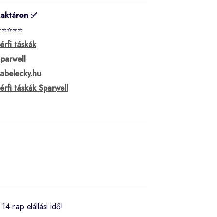
Raktáron ✅
⭐⭐⭐⭐⭐
érfi táskák
parwell
abelecky.hu
érfi táskák Sparwell
14 nap elállási idő!