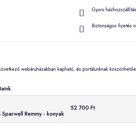
Gyors házhozszállítá
Biztonságos fizetés o
következő webáruházakban kapható, és portálunknak köszönhetően
taink
52 700 Ft
ka Sparwell Remmy - konyak