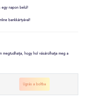
s egy napon belül!
nline bankkártyával!
 megtudhatja, hogy hol vásárolhatja meg a
Ugrás a boltba