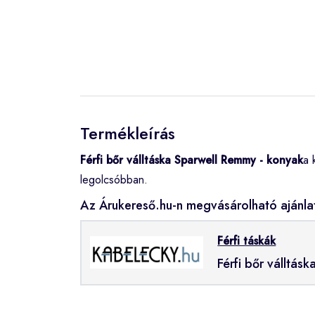
Termékleírás
Férfi bőr válltáska Sparwell Remmy - konyak
a 
legolcsóbban.
Az Árukereső.hu-n megvásárolható ajánla
Férfi táskák
Férfi bőr válltás