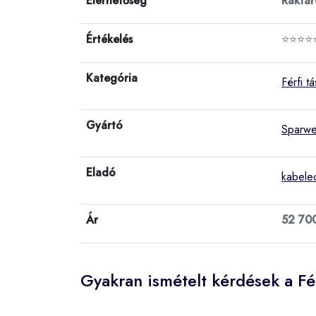
Elérhetőség
Raktá
Értékelés
⭐⭐⭐⭐
Kategória
Férfi t
Gyártó
Sparwe
Eladó
kabele
Ár
52 70
Gyakran ismételt kérdések a Fé