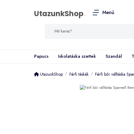
UtazunkShop
.
Menü
Papucs
Iskolatáska szettek
Szandál
T
UtazunkShop
Férfi táskák
Férfi bőr válltáska S