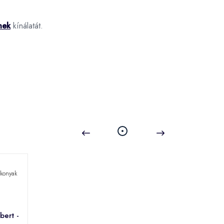
nek
kínálatát.
bert -