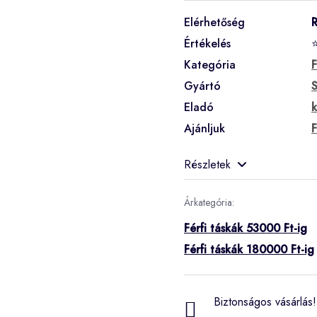
Elérhetőség
Értékelés
Kategória
F
Gyártó
S
Eladó
k
Ajánljuk
F
Részletek
Árkategória:
Férfi táskák 53000 Ft-ig
Férfi táskák 180000 Ft-ig
Biztonságos vásárlás! 